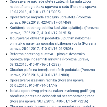
Oporezivanje naknade štete i zateznih kamata zbog
nedopuštenog otkaza ugovora o radu (Porezna uprava,
19.04.2018., 410-01/17-01/3035)
Oporezivanje nagrada stečajnih upravitelja (Porezna
uprava, 09.02.2018., 423-01/17-01/468)
Korištenje osobnog odbitka kod više isplatitelja (Porezna
uprava, 17.05.2017., 410-01/17-01/515)
Ispunjavanje obveznih podataka u putnim nalozima i
primitak u naravi za uporabu službenog vozila (Porezna
uprava, 25.04.2017., 410-01/16-01/2808)
Reforma poreznog sustava – pitanje: dvostruko
oporezivanje inozemnih mirovina (Porezna uprava,
09.12.2016., 410-01/16-01-2338)
Obračun plaće na temelju netočnih podataka (Porezna
uprava, 23.06.2016., 410-01/16-1/800)
Oporezivanje izaslanih radnika (Porezna uprava,
06.05.2016., 910-01/14-01/74)
Isplata oporezivog primitka nakon izvršenog godišnjeg
obračuna poreza na dohodak od nesamostalnog rada
(Porezna uprava, 30.12.2015., 410-01/15-01/3256)
Obračun javnih davanja s osnove primitaka po sudskoj