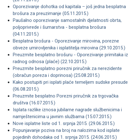
Oporezivanje dohotka od kapitala – još jedna besplatna
brošura za preuzimanje (05.11.2015.)
Paušalno oporezivanje samostalnih djelatnosti obrta,
poljoprivrede i šumarstva - besplatna brošura
(04.11.2015.)
Besplatna brošura - Oporezivanje mirovina, porezne
obveze umirovljenika i isplatitelja mirovina (29.10.2015.)
Preuzmite besplatno brošuru - Oporezivanje primitaka iz
radnog odnosa (plaće) (22.10.2015.)
Preuzmite besplatno porezni priručnik za nerezidente
(obračun poreza i doprinosa) (25.08.2015.)
Kako postupiti pri isplati plaće temeljem sudske presude
(06.08.2015.)
Preuzmite besplatno Porezni priručnik za trgovačka
društva (16.07.2015.)
Isplata razlike iznosa jubilarne nagrade službenicima i
namještenicima u javnim službama (15.07.2015.)
Nove isplatne liste od 1. srpnja 2015. (29.06.2015.)
Popunjavanje poziva na broj na nalozima kod isplate
pojedinih dohodaka od 1. srpnja 2015. (24.06.2015.)