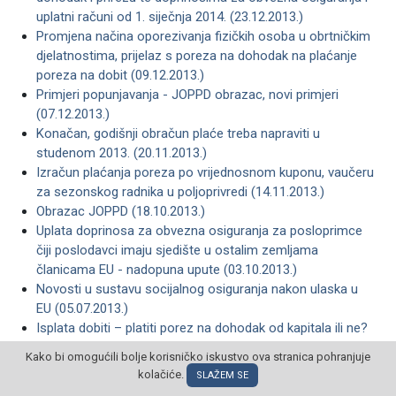
uplatni računi od 1. siječnja 2014. (23.12.2013.)
Promjena načina oporezivanja fizičkih osoba u obrtničkim
djelatnostima, prijelaz s poreza na dohodak na plaćanje
poreza na dobit (09.12.2013.)
Primjeri popunjavanja - JOPPD obrazac, novi primjeri
(07.12.2013.)
Konačan, godišnji obračun plaće treba napraviti u
studenom 2013. (20.11.2013.)
Izračun plaćanja poreza po vrijednosnom kuponu, vaučeru
za sezonskog radnika u poljoprivredi (14.11.2013.)
Obrazac JOPPD (18.10.2013.)
Uplata doprinosa za obvezna osiguranja za posloprimce
čiji poslodavci imaju sjedište u ostalim zemljama
članicama EU - nadopuna upute (03.10.2013.)
Novosti u sustavu socijalnog osiguranja nakon ulaska u
EU (05.07.2013.)
Isplata dobiti – platiti porez na dohodak od kapitala ili ne?
(07.06.2013.)
Kako bi omogućili bolje korisničko iskustvo ova stranica pohranjuje
Oporezivanje mirovina iz inozemstva (23.02.2013.)
kolačiće.
SLAŽEM SE