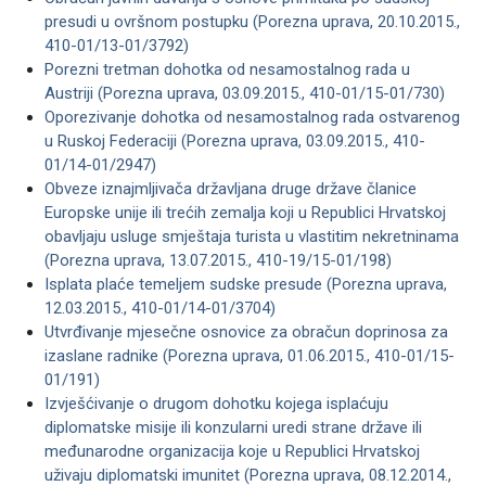
presudi u ovršnom postupku (Porezna uprava, 20.10.2015.,
410-01/13-01/3792)
Porezni tretman dohotka od nesamostalnog rada u
Austriji (Porezna uprava, 03.09.2015., 410-01/15-01/730)
Oporezivanje dohotka od nesamostalnog rada ostvarenog
u Ruskoj Federaciji (Porezna uprava, 03.09.2015., 410-
01/14-01/2947)
Obveze iznajmljivača državljana druge države članice
Europske unije ili trećih zemalja koji u Republici Hrvatskoj
obavljaju usluge smještaja turista u vlastitim nekretninama
(Porezna uprava, 13.07.2015., 410-19/15-01/198)
Isplata plaće temeljem sudske presude (Porezna uprava,
12.03.2015., 410-01/14-01/3704)
Utvrđivanje mjesečne osnovice za obračun doprinosa za
izaslane radnike (Porezna uprava, 01.06.2015., 410-01/15-
01/191)
Izvješćivanje o drugom dohotku kojega isplaćuju
diplomatske misije ili konzularni uredi strane države ili
međunarodne organizacija koje u Republici Hrvatskoj
uživaju diplomatski imunitet (Porezna uprava, 08.12.2014.,