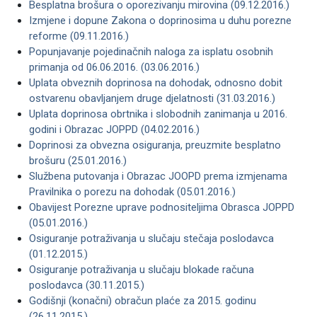
Besplatna brošura o oporezivanju mirovina (09.12.2016.)
Izmjene i dopune Zakona o doprinosima u duhu porezne
reforme (09.11.2016.)
Popunjavanje pojedinačnih naloga za isplatu osobnih
primanja od 06.06.2016. (03.06.2016.)
Uplata obveznih doprinosa na dohodak, odnosno dobit
ostvarenu obavljanjem druge djelatnosti (31.03.2016.)
Uplata doprinosa obrtnika i slobodnih zanimanja u 2016.
godini i Obrazac JOPPD (04.02.2016.)
Doprinosi za obvezna osiguranja, preuzmite besplatno
brošuru (25.01.2016.)
Službena putovanja i Obrazac JOOPD prema izmjenama
Pravilnika o porezu na dohodak (05.01.2016.)
Obavijest Porezne uprave podnositeljima Obrasca JOPPD
(05.01.2016.)
Osiguranje potraživanja u slučaju stečaja poslodavca
(01.12.2015.)
Osiguranje potraživanja u slučaju blokade računa
poslodavca (30.11.2015.)
Godišnji (konačni) obračun plaće za 2015. godinu
(26.11.2015.)