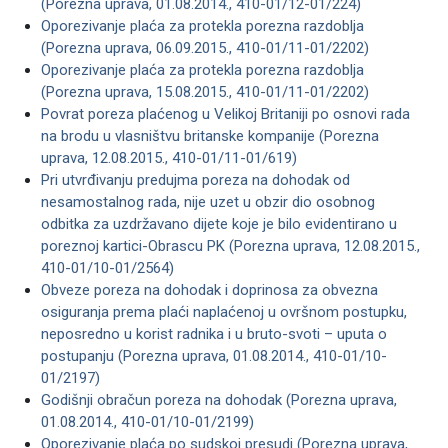
(Porezna uprava, 01.08.2014., 410-01/12-01/224)
Oporezivanje plaća za protekla porezna razdoblja
(Porezna uprava, 06.09.2015., 410-01/11-01/2202)
Oporezivanje plaća za protekla porezna razdoblja
(Porezna uprava, 15.08.2015., 410-01/11-01/2202)
Povrat poreza plaćenog u Velikoj Britaniji po osnovi rada
na brodu u vlasništvu britanske kompanije (Porezna
uprava, 12.08.2015., 410-01/11-01/619)
Pri utvrđivanju predujma poreza na dohodak od
nesamostalnog rada, nije uzet u obzir dio osobnog
odbitka za uzdržavano dijete koje je bilo evidentirano u
poreznoj kartici-Obrascu PK (Porezna uprava, 12.08.2015.,
410-01/10-01/2564)
Obveze poreza na dohodak i doprinosa za obvezna
osiguranja prema plaći naplaćenoj u ovršnom postupku,
neposredno u korist radnika i u bruto-svoti – uputa o
postupanju (Porezna uprava, 01.08.2014., 410-01/10-
01/2197)
Godišnji obračun poreza na dohodak (Porezna uprava,
01.08.2014., 410-01/10-01/2199)
Oporezivanje plaća po sudskoj presudi (Porezna uprava,