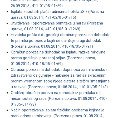
zateznih kamata po osnovi plaće (Porezna uprava,
26.09.2015., 411-01/05-01/59)
Isplata zaostalih plaća radnicima hotela »S.« (Porezna
uprava, 01.08.2014., 471-02/05-01/16)
Utvrđivanje i oporezivanje primitaka u naravi (Porezna
uprava, 01.08.2014., 410-01/05-01/1269)
Hrvatska pošta d.d., godišnji obračun poreza na dohodak
te primitci po osnovi kojih se utvrđuje drugi dohodak
(Porezna uprava, 01.08.2014., 410-18/05-01/91)
Obračun poreza na dohodak na isplatu razlike mirovine
prema godišnjoj poreznoj prijavi (Porezna uprava,
01.08.2014., 410-18/05-01/69)
Obračun poreza na dohodak i doprinosa za mirovinsko i
zdravstveno osiguranje - naknade za rad sa skraćenim
radnim vremenom zbog njege djeteta s težim smetnjama
u razvoju (Porezna uprava, 01.08.2014., 110-01/05-01/3)
Godišnji obračun poreza na dohodak iz primitaka od
nesamostalnog rada (Porezna uprava, 01.08.2014., 410-
01/05-01/798)
Način oporezivanja isplata fizičkim osobama kojima je
radni odnos u mirovanju (Porezna uprava, 01.08.2014.,