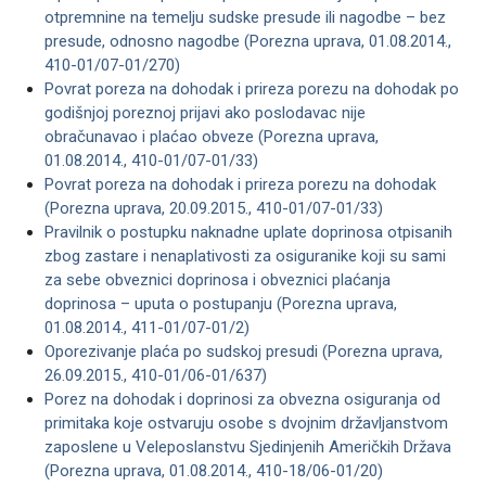
otpremnine na temelju sudske presude ili nagodbe – bez
presude, odnosno nagodbe (Porezna uprava, 01.08.2014.,
410-01/07-01/270)
Povrat poreza na dohodak i prireza porezu na dohodak po
godišnjoj poreznoj prijavi ako poslodavac nije
obračunavao i plaćao obveze (Porezna uprava,
01.08.2014., 410-01/07-01/33)
Povrat poreza na dohodak i prireza porezu na dohodak
(Porezna uprava, 20.09.2015., 410-01/07-01/33)
Pravilnik o postupku naknadne uplate doprinosa otpisanih
zbog zastare i nenaplativosti za osiguranike koji su sami
za sebe obveznici doprinosa i obveznici plaćanja
doprinosa – uputa o postupanju (Porezna uprava,
01.08.2014., 411-01/07-01/2)
Oporezivanje plaća po sudskoj presudi (Porezna uprava,
26.09.2015., 410-01/06-01/637)
Porez na dohodak i doprinosi za obvezna osiguranja od
primitaka koje ostvaruju osobe s dvojnim državljanstvom
zaposlene u Veleposlanstvu Sjedinjenih Američkih Država
(Porezna uprava, 01.08.2014., 410-18/06-01/20)