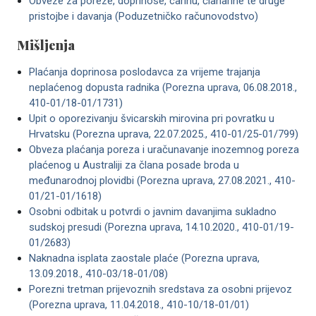
Obveze za poreze, doprinose, carinu, članarine te druge
pristojbe i davanja (Poduzetničko računovodstvo)
Mišljenja
Plaćanja doprinosa poslodavca za vrijeme trajanja
neplaćenog dopusta radnika (Porezna uprava, 06.08.2018.,
410-01/18-01/1731)
Upit o oporezivanju švicarskih mirovina pri povratku u
Hrvatsku (Porezna uprava, 22.07.2025., 410-01/25-01/799)
Obveza plaćanja poreza i uračunavanje inozemnog poreza
plaćenog u Australiji za člana posade broda u
međunarodnoj plovidbi (Porezna uprava, 27.08.2021., 410-
01/21-01/1618)
Osobni odbitak u potvrdi o javnim davanjima sukladno
sudskoj presudi (Porezna uprava, 14.10.2020., 410-01/19-
01/2683)
Naknadna isplata zaostale plaće (Porezna uprava,
13.09.2018., 410-03/18-01/08)
Porezni tretman prijevoznih sredstava za osobni prijevoz
(Porezna uprava, 11.04.2018., 410-10/18-01/01)