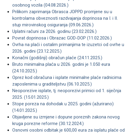
osobnog vozila (04.08.2026.)
Prilikom zaprimanja Obrasca JOPPD promjene su u
kontrolama obveznosti razdvajanja doprinosa na I. i II.
stup mirovinskog osiguranja (09.06.2026.)
Uplatni računi za 2026. godinu (23.02.2026.)
Povrat doprinosa i Obrazac GOD-DOP (11.02.2026.)
Ovrha na plaći i ostalim primanjima te izuzetci od ovrhe u
2026. godini (23.12.2025.)
Konačni (godišnji) obračun plaće (24.11.2025.)
Bruto minimalna plaća u 2026. godini je 1.050 eura
(24.10.2025.)
Oprez kod obračuna i isplate minimalne plaće radnicima
zaposlenima u graditeljstvu (06.10.2025.)
Neoporezive isplate, tj. neoporezivi primici od 1. siječnja
2025. (15.01.2025.)
Stope poreza na dohodak u 2025. godini (ažurirano)
(14.01.2025.)
Objavljene su izmjene i dopune poreznih zakona novog
kruga porezne reforme (30.12.2024.)
Osnovni osobni odbitak je 600,00 eura za isplatu plaće od