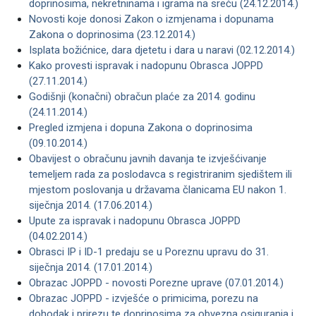
doprinosima, nekretninama i igrama na sreću (24.12.2014.)
Novosti koje donosi Zakon o izmjenama i dopunama
Zakona o doprinosima (23.12.2014.)
Isplata božićnice, dara djetetu i dara u naravi (02.12.2014.)
Kako provesti ispravak i nadopunu Obrasca JOPPD
(27.11.2014.)
Godišnji (konačni) obračun plaće za 2014. godinu
(24.11.2014.)
Pregled izmjena i dopuna Zakona o doprinosima
(09.10.2014.)
Obavijest o obračunu javnih davanja te izvješćivanje
temeljem rada za poslodavca s registriranim sjedištem ili
mjestom poslovanja u državama članicama EU nakon 1.
siječnja 2014. (17.06.2014.)
Upute za ispravak i nadopunu Obrasca JOPPD
(04.02.2014.)
Obrasci IP i ID-1 predaju se u Poreznu upravu do 31.
siječnja 2014. (17.01.2014.)
Obrazac JOPPD - novosti Porezne uprave (07.01.2014.)
Obrazac JOPPD - izvješće o primicima, porezu na
dohodak i prirezu te doprinosima za obvezna osiguranja i