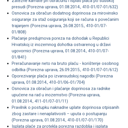
Zatezne kamate pri obračunu i isplati plaća po sudskoj
presudi (Porezna uprava, 01.08.2014., 410-01/07-01/632)
Osnovica za obračun dodatnog doprinosa za mirovinsko
osiguranje za staž osiguranja koji se računa s povećanim
trajanjem (Porezna uprava, 26.08.2015., 410-01/07-
01/808)
Plaćanje predujmova poreza na dohodak u Republici
Hrvatskoj iz inozemnog dohotka ostvarenog u državi
ugovornici (Porezna uprava, 01.08.2014., 410-01/07-
01/841)
Preračunavanje neto na bruto plaću - korištenje osobnog
odbitka (Porezna uprava, 26.09.2015., 410-01/07-01/612)
Oporezivanje plaća po izvansudskoj nagodbi (Porezna
uprava, 01.08.2014., 410-01/06-01/704)
Osnovica za obračun i plaćanje doprinosa za radnike
upućene na rad u inozemstvo (Porezna uprava,
01.08.2014., 411-01/07-01/11)
Pravilnik o postupku naknadne uplate doprinosa otpisanih
zbog zastare i nenaplativosti – uputa o postupanju
(Porezna uprava, 01.08.2014., 410-01/07-01/170)
Isplata plaće za protekla porezna razdoblja i isplata