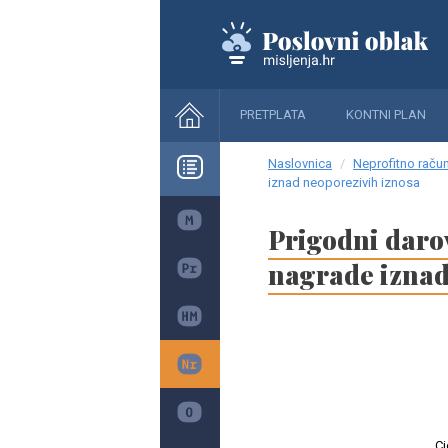
PRETPLATA
KONTNI PLAN
Naslovnica
Neprofitno raču
iznad neoporezivih iznosa
Prigodni darov
nagrade iznad
Cj