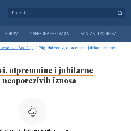
FORUM
NAPREDNA PRETRAGA
KONTAKT I PODRŠKA
novodstvo (Sadržaj)
Prigodni darovi, otpremnine i jubilarne nagrade
i, otpremnine i jubilarne
 neoporezivih iznosa
elovit sadržaj dostupan je pretplatnicima.