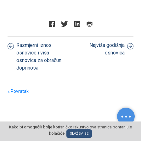
Razmjerni iznos
Najviša godišnja
osnovice i viša
osnovica
osnovica za obračun
doprinosa
« Povratak
Kako bi omogućili bolje korisničko iskustvo ova stranica pohranjuje
kolačiće.
© POSLOVNI OBLAK Sva prava pridržana
SLAŽEM SE