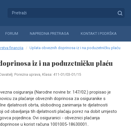
FORUM
NAPREDNA PRETRAGA
KONTAKT I PODRŠKA
rstva financija
Uplata obveznih doprinosa iz i na poduzetničku plaću
doprinosa iz i na poduzetničku plaću
Davatelj: Porezna uprava, Klasa: 411-01/03-01/15
ezna osiguranja (Narodne novine br. 147/02.) propisao je
ovicu za plaćanje obveznih doprinosa za osiguranike s
ne djelatnosti obrta, slobodnog zanimanja te djelatnosti
ji od obavljanja tih djelatnosti plaćaju porez na dobit umjesto
ovca pojedinca. Ovi osiguranici - obveznici plaćanja
doprinose u korist računa 1001005-18630001..