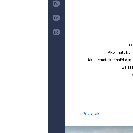
Cj
Ako imate kori
Ako nemate korisničko ime i 
Za zas
« Povratak