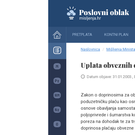
PRETPLATA
KONTNI PLAN
Naslovnica
Mišljenja Minista
Uplata obveznih 
Datum objave: 31.01.2003., 
Zakon o doprinosima za obv
poduzetničku plaću kao osn
osnove obavljanja samostal
poljoprivrede i šumarstva ko
poreza na dohodak te za trg
doprinosa plaćaju obvezne 