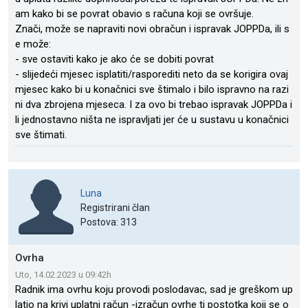
am kako bi se povrat obavio s računa koji se ovršuje.
Znači, može se napraviti novi obračun i ispravak JOPPDa, ili s
e može:
- sve ostaviti kako je ako će se dobiti povrat
- slijedeći mjesec isplatiti/rasporediti neto da se korigira ovaj
mjesec kako bi u konačnici sve štimalo i bilo ispravno na razi
ni dva zbrojena mjeseca. I za ovo bi trebao ispravak JOPPDa i
li jednostavno ništa ne ispravljati jer će u sustavu u konačnici
sve štimati.
Luna
Registrirani član
Postova: 313
Ovrha
Uto, 14.02.2023 u 09:42h
Radnik ima ovrhu koju provodi poslodavac, sad je greškom up
latio na krivi uplatni račun -izračun ovrhe tj postotka koji se o