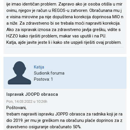
ije imao identičan problem. Zapravo ako je osoba otišla u mir
ovinu, njegov je račun u REGOS-u zatvoren. Obračunana mu j
e visina mirovine pa nije dopuštena korekcija doprinosa MIO n
a niže. Za zdravstveno bi se trebala moći napraviti korekcija.
Ako za ispravak iznosa za zdravstveno javlja grešku, vidite s
HZZO kako riješiti problem, makar vas uputili i na PU.
Katja, ajde javite jeste li i kako ste uspjeli riješiti ovaj problem.
Katija
Sudionik foruma
Postova: 1
Ispravak JOOPD obrasca
Pon, 14.03.2022 u 10:26h
Poštovani,
trebam napraviti ispravku JOPPD obrasca za radnika koji je ra
dio 2019. jer mu je greškom na obračunu plaće doprinos za z
dravstveno osiguranje obračunato 50%.