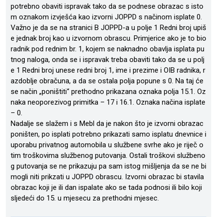
potrebno obaviti ispravak tako da se podnese obrazac s isto
m oznakom izvješća kao izvorni JOPPD s načinom isplate 0.
Važno je da se na stranici B JOPPD-a u polje 1 Redni broj upiš
e jednak broj kao u izvornom obrascu. Primjerice ako je to bio
radnik pod rednim br. 1, kojem se naknadno obavlja isplata pu
tnog naloga, onda se i ispravak treba obaviti tako da se u polj
e 1 Redni broj unese redni broj 1, ime i prezime i OIB radnika, r
azdoblje obračuna, a da se ostala polja popune s 0. Na taj će
se način „poništiti“ prethodno prikazana oznaka polja 15.1. Oz
naka neoporezivog primitka – 17 i 16.1. Oznaka načina isplate
– 0.
Nadalje se slažem i s Mebl da je nakon što je izvorni obrazac
poništen, po isplati potrebno prikazati samo isplatu dnevnice i
uporabu privatnog automobila u službene svrhe ako je riječ o
tim troškovima službenog putovanja. Ostali troškovi službeno
g putovanja se ne prikazuju pa sam istog mišljenja da se ne bi
mogli niti prikzati u JOPPD obrascu. Izvorni obrazac bi stavila
obrazac koji je ili dan ispalate ako se tada podnosi ili bilo koji
sljedeći do 15. u mjesecu za prethodni mjesec.