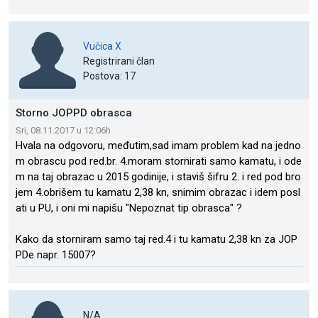
Vučica X
Registrirani član
Postova: 17
Storno JOPPD obrasca
Sri, 08.11.2017 u 12:06h
Hvala na odgovoru, međutim,sad imam problem kad na jedno
m obrascu pod red.br. 4.moram stornirati samo kamatu, i ode
m na taj obrazac u 2015 godinije, i staviš šifru 2. i red pod bro
jem 4.obrišem tu kamatu 2,38 kn, snimim obrazac i idem posl
ati u PU, i oni mi napišu "Nepoznat tip obrasca" ?
Kako da storniram samo taj red.4 i tu kamatu 2,38 kn za JOP
PDe napr. 15007?
N/A