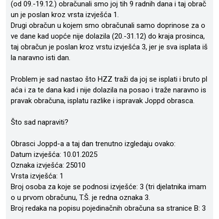
(od 09.-19.12.) obračunali smo joj tih 9 radnih dana i taj obrač
un je poslan kroz vrsta izvješća 1.
Drugi obračun u kojem smo obračunali samo doprinose za o
ve dane kad uopće nije dolazila (20.-31.12) do kraja prosinca,
taj obračun je poslan kroz vrstu izvješća 3, jer je sva isplata iš
la naravno isti dan.
Problem je sad nastao što HZZ traži da joj se isplati i bruto pl
aća i za te dana kad i nije dolazila na posao i traže naravno is
pravak obračuna, isplatu razlike i ispravak Joppd obrasca.
Što sad napraviti?
Obrasci Joppd-a a taj dan trenutno izgledaju ovako:
Datum izvješća: 10.01.2025
Oznaka izvješća: 25010
Vrsta izvješća: 1
Broj osoba za koje se podnosi izvješće: 3 (tri djelatnika imam
o u prvom obračunu, T.Š. je redna oznaka 3.
Broj redaka na popisu pojedinačnih obračuna sa stranice B: 3