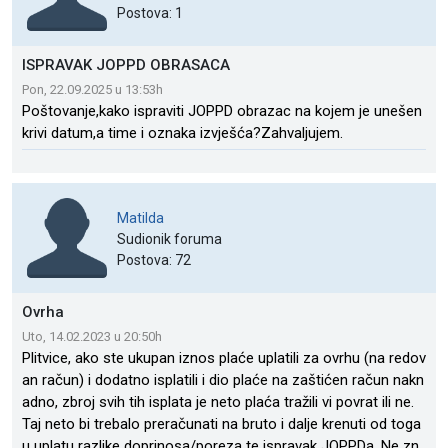
Postova: 1
ISPRAVAK JOPPD OBRASACA
Pon, 22.09.2025 u 13:53h
Poštovanje,kako ispraviti JOPPD obrazac na kojem je unešen
krivi datum,a time i oznaka izvješća?Zahvaljujem.
Matilda
Sudionik foruma
Postova: 72
Ovrha
Uto, 14.02.2023 u 20:50h
Plitvice, ako ste ukupan iznos plaće uplatili za ovrhu (na redov
an račun) i dodatno isplatili i dio plaće na zaštićen račun nakn
adno, zbroj svih tih isplata je neto plaća tražili vi povrat ili ne.
Taj neto bi trebalo preračunati na bruto i dalje krenuti od toga
u uplatu razlike doprinosa/poreza te ispravak JOPPDa. Ne zn