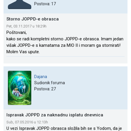
Postova: 17
Storno JOPPD-e obrasca
Pet, 03.11.2017 u 18:29h
Poštovani,
kako se radi kompletni storno JOPPD-e obrasca. Imam jedan
višak JOPPD-e s kamatama za MIO II i moram ga stornirati!
Molim Vas upute.
Dajana
Sudionik foruma
Postova: 27
Ispravak JOPPD za naknadnu isplatu dnevnica
Sub, 07.05.2016 u 12:13h
U vezi Ispravak JOPPD obrasca složila bih se s Yodom, da je