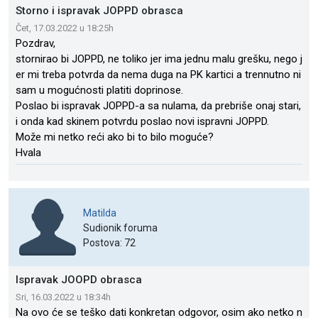
Storno i ispravak JOPPD obrasca
Čet, 17.03.2022 u 18:25h
Pozdrav,
stornirao bi JOPPD, ne toliko jer ima jednu malu grešku, nego j
er mi treba potvrda da nema duga na PK kartici a trennutno ni
sam u mogućnosti platiti doprinose.
Poslao bi ispravak JOPPD-a sa nulama, da prebriše onaj stari,
i onda kad skinem potvrdu poslao novi ispravni JOPPD.
Može mi netko reći ako bi to bilo moguće?
Hvala
Matilda
Sudionik foruma
Postova: 72
Ispravak JOOPD obrasca
Sri, 16.03.2022 u 18:34h
Na ovo će se teško dati konkretan odgovor, osim ako netko n