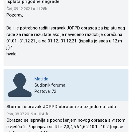
Isplata prigodne nagrade
Čet, 09.12.2021 u 11:28h
Pozdrav,
Da li je potrebno raditi ispravak JOPPD obrasca za isplatu nag
rade za radne rezultate ako je navedeno razdoblje obračuna
01.01.-31.12.21., a ne 01.12.-31.12.21. (ispalta je sada u 12.m
j.)?
hvala
Matilda
Sudionik foruma
Postova: 72
Storno i ispravak JOPPD obrasca za ozljedu na radu
Pon, 08.07.2019 u 10:41h
Obrazac se ispravlja s podnošenjem novog obrasca s vrstom
izvješća 2. Popunjava se R.br.:2,3,4,5,6.1,6.2,10.1 i 10.2 (mjese