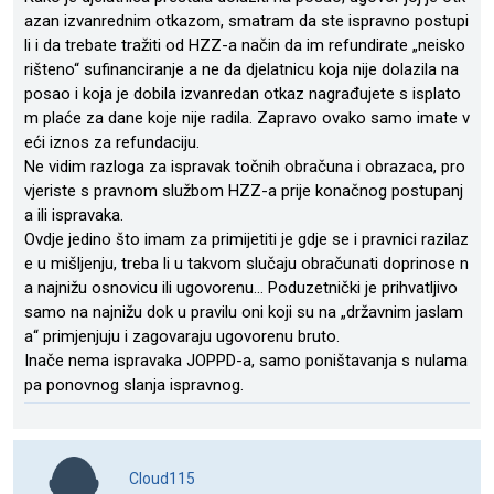
azan izvanrednim otkazom, smatram da ste ispravno postupi
li i da trebate tražiti od HZZ-a način da im refundirate „neisko
rišteno“ sufinanciranje a ne da djelatnicu koja nije dolazila na
posao i koja je dobila izvanredan otkaz nagrađujete s isplato
m plaće za dane koje nije radila. Zapravo ovako samo imate v
eći iznos za refundaciju.
Ne vidim razloga za ispravak točnih obračuna i obrazaca, pro
vjeriste s pravnom službom HZZ-a prije konačnog postupanj
a ili ispravaka.
Ovdje jedino što imam za primijetiti je gdje se i pravnici razilaz
e u mišljenju, treba li u takvom slučaju obračunati doprinose n
a najnižu osnovicu ili ugovorenu… Poduzetnički je prihvatljivo
samo na najnižu dok u pravilu oni koji su na „državnim jaslam
a“ primjenjuju i zagovaraju ugovorenu bruto.
Inače nema ispravaka JOPPD-a, samo poništavanja s nulama
pa ponovnog slanja ispravnog.
Cloud115