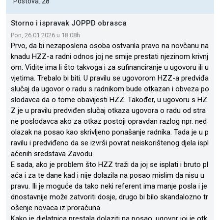
Postova: 28
Storno i ispravak JOPPD obrasca
Pon, 26.01.2026 u 18:08h
Prvo, da bi nezaposlena osoba ostvarila pravo na novčanu na
knadu HZZ-a radni odnos joj ne smije prestati njezinom krivnj
om. Vidite ima li što takvoga i za sufinanciranje u ugovoru ili u
vjetima. Trebalo bi biti. U pravilu se ugovorom HZZ-a predviđa
slučaj da ugovor o radu s radnikom bude otkazan i obveza po
slodavca da o tome obavijesti HZZ. Također, u ugovoru s HZ
Z je u pravilu predviđen slučaj otkaza ugovora o radu od stra
ne poslodavca ako za otkaz postoji opravdan razlog npr. ned
olazak na posao kao skrivljeno ponašanje radnika. Tada je u p
ravilu i predviđeno da se izvrši povrat neiskorištenog djela ispl
aćenih sredstava Zavodu.
E sada, ako je problem što HZZ traži da joj se isplati i bruto pl
aća i za te dane kad i nije dolazila na posao mislim da nisu u
pravu. Ili je moguće da tako neki referent ima manje posla i je
dnostavnije može zatvoriti dosje, drugo bi bilo skandalozno tr
ošenje novaca iz proračuna.
Kako je djelatnica prestala dolaziti na posao, ugovor joj je otk