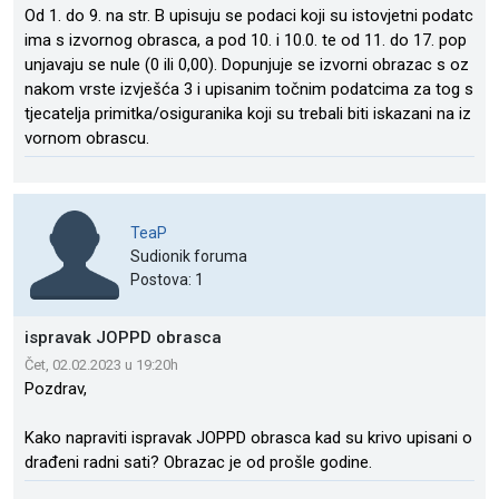
Od 1. do 9. na str. B upisuju se podaci koji su istovjetni podatc
ima s izvornog obrasca, a pod 10. i 10.0. te od 11. do 17. pop
unjavaju se nule (0 ili 0,00). Dopunjuje se izvorni obrazac s oz
nakom vrste izvješća 3 i upisanim točnim podatcima za tog s
tjecatelja primitka/osiguranika koji su trebali biti iskazani na iz
vornom obrascu.
TeaP
Sudionik foruma
Postova: 1
ispravak JOPPD obrasca
Čet, 02.02.2023 u 19:20h
Pozdrav,
Kako napraviti ispravak JOPPD obrasca kad su krivo upisani o
drađeni radni sati? Obrazac je od prošle godine.