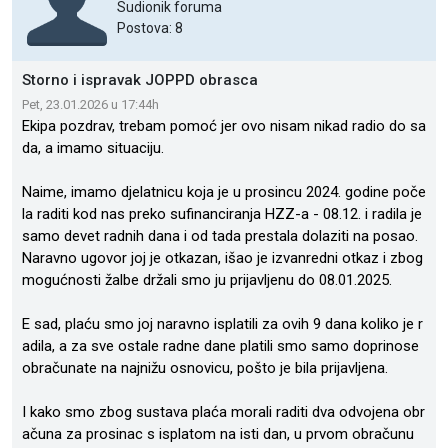
Sudionik foruma
Postova: 8
Storno i ispravak JOPPD obrasca
Pet, 23.01.2026 u 17:44h
Ekipa pozdrav, trebam pomoć jer ovo nisam nikad radio do sa
da, a imamo situaciju.
Naime, imamo djelatnicu koja je u prosincu 2024. godine poče
la raditi kod nas preko sufinanciranja HZZ-a - 08.12. i radila je
samo devet radnih dana i od tada prestala dolaziti na posao.
Naravno ugovor joj je otkazan, išao je izvanredni otkaz i zbog
mogućnosti žalbe držali smo ju prijavljenu do 08.01.2025.
E sad, plaću smo joj naravno isplatili za ovih 9 dana koliko je r
adila, a za sve ostale radne dane platili smo samo doprinose
obračunate na najnižu osnovicu, pošto je bila prijavljena.
I kako smo zbog sustava plaća morali raditi dva odvojena obr
ačuna za prosinac s isplatom na isti dan, u prvom obračunu