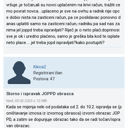
vršuje ,je točan,ali su novci uplaćenim na krivi račun, tražiti ce
mo povrat novca....uplaceno je sve na ovrhu a radnik nije opc
e dobio nista na zasticeni račun, pa ce poslidavac ponovno d
anas uplatiti samo na zasticeni račun,-radniku pa sad nas za
nima jel joppd treba ispravljati? Riječ je o neto plaći.doprinosi
sve je ok i uredno plaćeno, samo je greška bila kod te isplate
neto place......jel treba jopd ispravljati?kako postupiti?
Kikica2
Registrirani član
Postova: 47
Storno i ispravak JOPPD obrasca
Ned, 05.02.2023 u 12:08h
Kada se mijenja neki od podataka od 2. do 10.2. ispravlja se (p
oništavanje iznosa iz izvornog obrasca) izvorni obrazac JOP
PD, a zatim se dopunjuje obrazac tako da se radi točan/ispra
van obrazac.