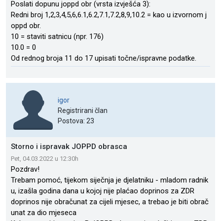
Poslati dopunu joppd obr (vrsta izvješća 3):
Redni broj 1,2,3,4,5,6,6.1,6.2,7.1,7.2,8,9,10.2 = kao u izvornom j
oppd obr.
10 = staviti satnicu (npr. 176)
10.0 = 0
Od rednog broja 11 do 17 upisati točne/ispravne podatke.
igor
Registrirani član
Postova: 23
Storno i ispravak JOPPD obrasca
Pet, 04.03.2022 u 12:30h
Pozdrav!
Trebam pomoć, tijekom siječnja je djelatniku - mladom radnik
u, izašla godina dana u kojoj nije plaćao doprinos za ZDR
doprinos nije obračunat za cijeli mjesec, a trebao je biti obrač
unat za dio mjeseca