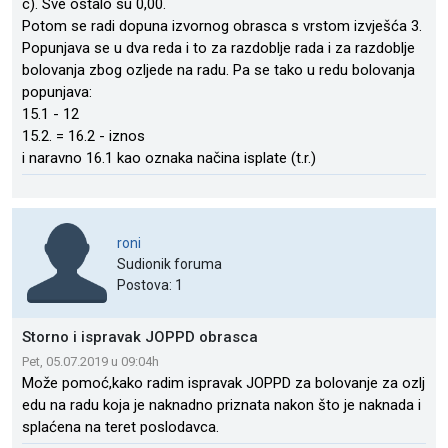
c). Sve ostalo su 0,00.
Potom se radi dopuna izvornog obrasca s vrstom izvješća 3.
Popunjava se u dva reda i to za razdoblje rada i za razdoblje
bolovanja zbog ozljede na radu. Pa se tako u redu bolovanja
popunjava:
15.1 - 12
15.2. = 16.2 - iznos
i naravno 16.1 kao oznaka načina isplate (t.r.)
roni
Sudionik foruma
Postova: 1
Storno i ispravak JOPPD obrasca
Pet, 05.07.2019 u 09:04h
Može pomoć,kako radim ispravak JOPPD za bolovanje za ozlj
edu na radu koja je naknadno priznata nakon što je naknada i
splaćena na teret poslodavca.