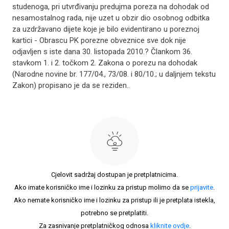
studenoga, pri utvrđivanju predujma poreza na dohodak od
nesamostalnog rada, nije uzet u obzir dio osobnog odbitka
za uzdržavano dijete koje je bilo evidentirano u poreznoj
kartici - Obrascu PK porezne obveznice sve dok nije
odjavljen s iste dana 30. listopada 2010.? Člankom 36.
stavkom 1. i 2. točkom 2. Zakona o porezu na dohodak
(Narodne novine br. 177/04., 73/08. i 80/10.; u daljnjem tekstu
Zakon) propisano je da se reziden..
Cjelovit sadržaj dostupan je pretplatnicima.
Ako imate korisničko ime i lozinku za pristup molimo da se
prijavite
.
Ako nemate korisničko ime i lozinku za pristup ili je pretplata istekla,
potrebno se pretplatiti.
Za zasnivanje pretplatničkog odnosa
kliknite ovdje
.