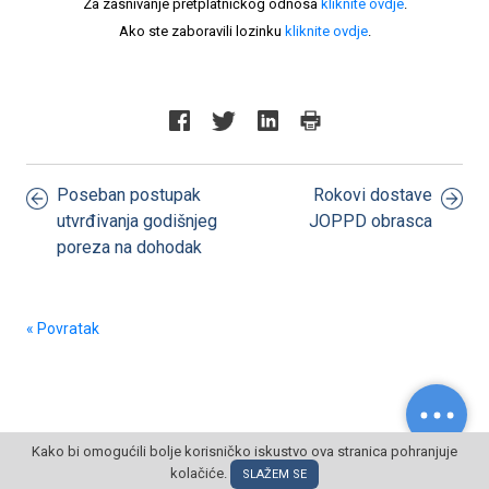
Za zasnivanje pretplatničkog odnosa
kliknite ovdje
.
Ako ste zaboravili lozinku
kliknite ovdje
.
Poseban postupak
Rokovi dostave
utvrđivanja godišnjeg
JOPPD obrasca
poreza na dohodak
« Povratak
Kako bi omogućili bolje korisničko iskustvo ova stranica pohranjuje
kolačiće.
© POSLOVNI OBLAK Sva prava pridržana
SLAŽEM SE