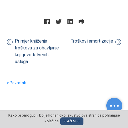
Primjer knjiženja
Troškovi amortizacije
troškova za obavljanje
knjigovodstvenih
usluga
« Povratak
Kako bi omogućili bolje korisničko iskustvo ova stranica pohranjuje
kolačiće.
© POSLOVNI OBLAK Sva prava pridržana
SLAŽEM SE