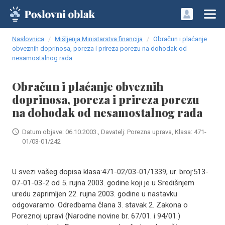
Naslovnica
Mišljenja Ministarstva financija
Obračun i plaćanje
obveznih doprinosa, poreza i prireza porezu na dohodak od
nesamostalnog rada
Obračun i plaćanje obveznih
doprinosa, poreza i prireza porezu
na dohodak od nesamostalnog rada
Datum objave: 06.10.2003., Davatelj: Porezna uprava, Klasa: 471-
01/03-01/242
U svezi vašeg dopisa klasa:471-02/03-01/1339, ur. broj:513-
07-01-03-2 od 5. rujna 2003. godine koji je u Središnjem
uredu zaprimljen 22. rujna 2003. godine u nastavku
odgovaramo. Odredbama člana 3. stavak 2. Zakona o
Poreznoj upravi (Narodne novine br. 67/01. i 94/01.)