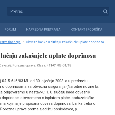
FORUM
NAPREDNA PRETRAGA
KONTAKT I PODRŠKA
rstva financija
Obveze banke u slučaju zakašnjele uplate doprinosa
lučaju zakašnjele uplate doprinosa
Davatelj: Porezna uprava, Klasa: 411-01/03-01/18
 04-5-646/03 ML od 30. siječnja 2003. a u predmetu
 o doprinosima za obvezna osiguranja (Narodne novine br.
anja odgovaramo u nastavku: 1. U slučaju kada obveznik
a doprinose istovremeno s isplatom plaće, poduzetničke
prema kojima je propisana obveza doprinosa, banka treba o
 Porezne uprave prema sjedištu poslodavca, p..