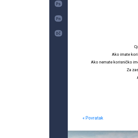
Cj
Ako imate kori
Ako nemate korisničko ime i 
Za zas
« Povratak