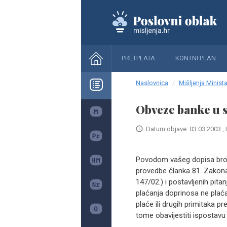
PRETPLATA
KONTNI PLAN
Naslovnica
Mišljenja Minista
Obveze banke u s
Datum objave: 03.03.2003., 
Povodom vašeg dopisa broj
provedbe članka 81. Zakona
147/02.) i postavljenih pit
plaćanja doprinosa ne plać
plaće ili drugih primitaka 
tome obavijestiti ispostavu