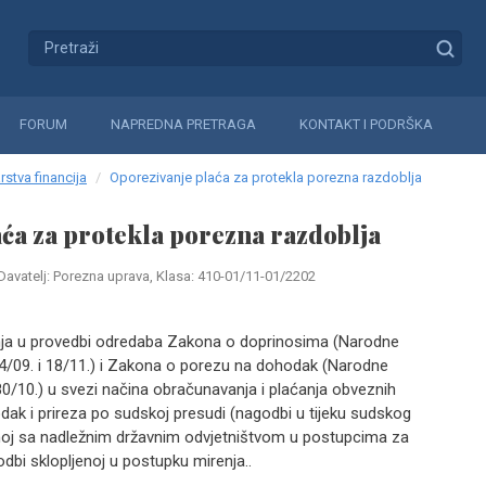
FORUM
NAPREDNA PRETRAGA
KONTAKT I PODRŠKA
rstva financija
Oporezivanje plaća za protekla porezna razdoblja
ća za protekla porezna razdoblja
Davatelj: Porezna uprava, Klasa: 410-01/11-01/2202
anja u provedbi odredaba Zakona o doprinosima (Narodne
 94/09. i 18/11.) i Zakona o porezu na dohodak (Narodne
 80/10.) u svezi načina obračunavanja i plaćanja obveznih
ak i prireza po sudskoj presudi (nagodbi u tijeku sudskog
noj sa nadležnim državnim odvjetništvom u postupcima za
odbi sklopljenoj u postupku mirenja..