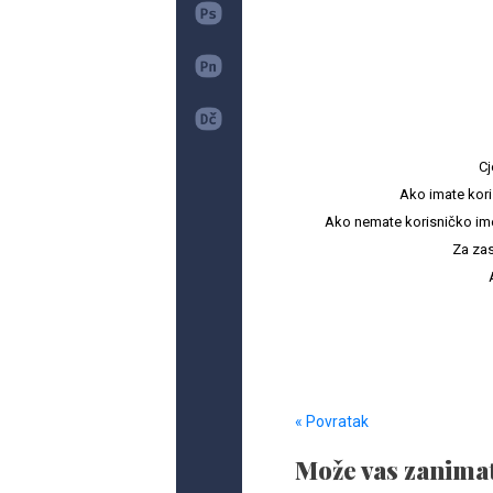
Cj
Ako imate kori
Ako nemate korisničko ime i 
Za zas
« Povratak
Može vas zanimat