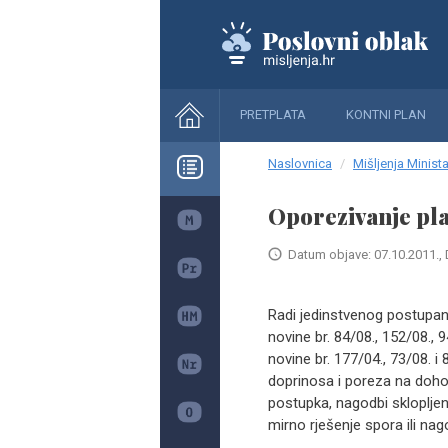
PRETPLATA
KONTNI PLAN
Naslovnica
Mišljenja Minista
Oporezivanje pla
Datum objave: 07.10.2011., 
​Radi jedinstvenog postup
novine br. 84/08., 152/08.,
novine br. 177/04., 73/08. i
doprinosa i poreza na dohod
postupka, nagodbi skloplje
mirno rješenje spora ili nag