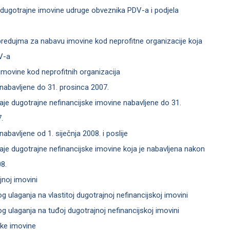
 dugotrajne imovine udruge obveznika PDV-a i podjela
predujma za nabavu imovine kod neprofitne organizacije koja
V-a
imovine kod neprofitnih organizacija
nabavljene do 31. prosinca 2007.
daje dugotrajne nefinancijske imovine nabavljene do 31.
.
abavljene od 1. siječnja 2008. i poslije
daje dugotrajne nefinancijske imovine koja je nabavljena nakon
08.
jnoj imovini
g ulaganja na vlastitoj dugotrajnoj nefinancijskoj imovini
g ulaganja na tuđoj dugotrajnoj nefinancijskoj imovini
ske imovine