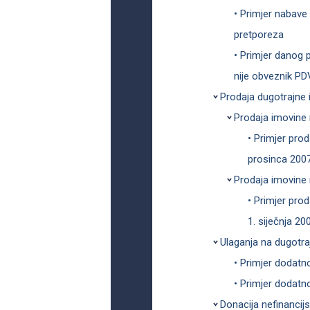
• Primjer nabave
pretporeza
• Primjer danog 
nije obveznik PD
Prodaja dugotrajne 
Prodaja imovine 
• Primjer pro
prosinca 2007
Prodaja imovine n
• Primjer pro
1. siječnja 20
Ulaganja na dugotra
• Primjer dodatno
• Primjer dodatno
Donacija nefinancij