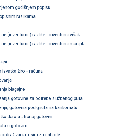
avljenom godišnjem popisu
popisnim razlikama
sne (inventurne) razlike - inventurni višak
sne (inventurne) razlike - inventurni manjak
ajni
ja izvatka žiro - računa
ovanje
ženja blagajne
izanja gotovine za potrebe službenog puta
iženja, gotovina podignuta na bankomatu
itka dara u stranoj gotovini
lata u gotovini
a potraživanja, osim za prihode