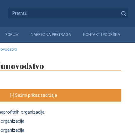
FORUM
NAPREDNA PRETRAGA
KONTAKT I PODRŠKA
novodstvo
čunovodstvo
[-] Sažmi prikaz sadržaja
profitnih organizacija
 organizacija
 organizacija