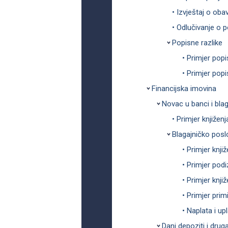
• Izvještaj o ob
• Odlučivanje o 
Popisne razlike
• Primjer popi
• Primjer popi
Financijska imovina
Novac u banci i blag
• Primjer knjižen
Blagajničko posl
• Primjer knji
• Primjer pod
• Primjer knj
• Primjer prim
• Naplata i up
Dani depoziti i drug