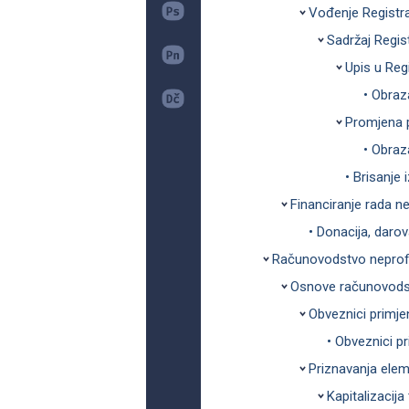
Vođenje Registra
Sadržaj Regis
Upis u Reg
• Obraz
Promjena p
• Obra
• Brisanje 
Financiranje rada ne
• Donacija, darov
Računovodstvo neprofi
Osnove računovodst
Obveznici primj
• Obveznici p
Priznavanja eleme
Kapitalizacija