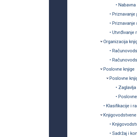
• Nabavna 
• Priznavanje
• Priznavanje
• Utvrđivanje
Organizacija knj
• Računovods
• Računovodst
Poslovne knjige
Poslovne knji
• Zaglavlj
• Poslovne
• Klasifikacije i 
Knjigovodstvene
• Knjigovodst
• Sadržaj i ko