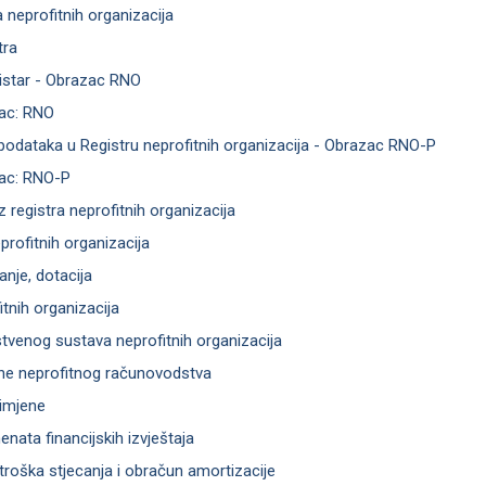
 neprofitnih organizacija
tra
istar - Obrazac RNO
ac: RNO
odataka u Registru neprofitnih organizacija - Obrazac RNO-P
zac: RNO-P
iz registra neprofitnih organizacija
profitnih organizacija
anje, dotacija
tnih organizacija
venog sustava neprofitnih organizacija
ene neprofitnog računovodstva
rimjene
nata financijskih izvještaja
 troška stjecanja i obračun amortizacije