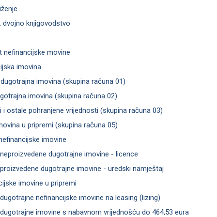
iženje
, dvojno knjigovodstvo
t nefinancijske movine
ijska imovina
dugotrajna imovina (skupina računa 01)
gotrajna imovina (skupina računa 02)
i i ostale pohranjene vrijednosti (skupina računa 03)
imovina u pripremi (skupina računa 05)
nefinancijske imovine
 neproizvedene dugotrajne imovine - licence
 proizvedene dugotrajne imovine - uredski namještaj
cijske imovine u pripremi
dugotrajne nefinancijske imovine na leasing (lizing)
 dugotrajne imovine s nabavnom vrijednošću do 464,53 eura