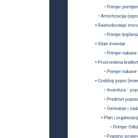
• Primjer primlje
• Amortizacija (ispr
Rashodovanje imov
• Primjer knjiže
Sitan inventar
• Primjer nabave
Proizvedena kratkot
• Primjer nabave 
Godišnji popis (inve
• Inventura - po
• Predmet popis
• Osnivanje i za
Plan i organizaci
• Primjer Odl
• Popisno povjer