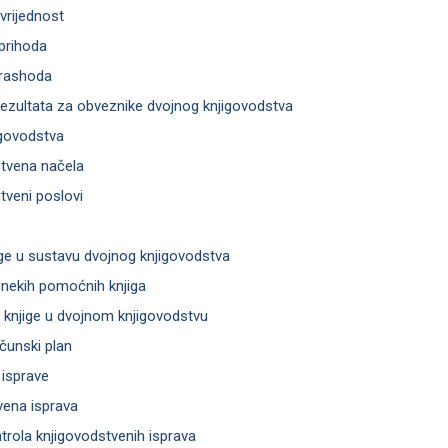
vrijednost
 prihoda
 rashoda
 rezultata za obveznike dvojnog knjigovodstva
igovodstva
tvena načela
veni poslovi
ge u sustavu dvojnog knjigovodstva
a nekih pomoćnih knjiga
 knjige u dvojnom knjigovodstvu
računski plan
 isprave
vena isprava
ntrola knjigovodstvenih isprava