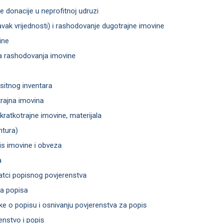
ne donacije u neprofitnoj udruzi
avak vrijednosti) i rashodovanje dugotrajne imovine
ine
nja rashodovanja imovine
 sitnog inventara
rajna imovina
kratkotrajne imovine, materijala
ntura)
pis imovine i obveza
a
datci popisnog povjerenstva
ja popisa
uke o popisu i osnivanju povjerenstva za popis
enstvo i popis