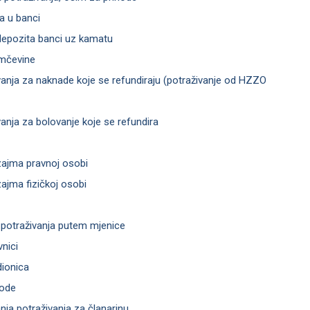
a u banci
depozita banci uz kamatu
amčevine
ivanja za naknade koje se refundiraju (potraživanje od HZZO
vanja za bolovanje koje se refundira
zajma pravnoj osobi
zajma fizičkoj osobi
e potraživanja putem mjenice
vnici
dionica
hode
anja potraživanja za članarinu