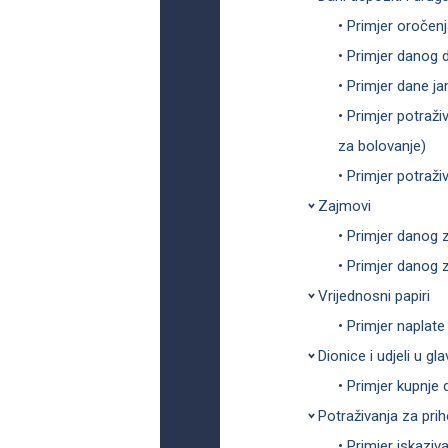
• Primjer oročenj
• Primjer danog 
• Primjer dane j
• Primjer potraž
za bolovanje)
• Primjer potraži
Zajmovi
• Primjer danog 
• Primjer danog 
Vrijednosni papiri
• Primjer naplat
Dionice i udjeli u gla
• Primjer kupnje 
Potraživanja za pri
• Primjer iskaziv