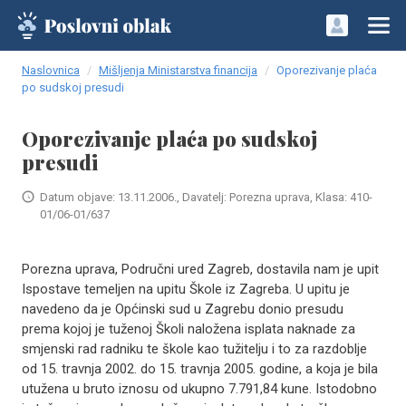
Naslovnica
Mišljenja Ministarstva financija
Oporezivanje plaća
po sudskoj presudi
Oporezivanje plaća po sudskoj
presudi
Datum objave: 13.11.2006., Davatelj: Porezna uprava, Klasa: 410-
01/06-01/637
Porezna uprava, Područni ured Zagreb, dostavila nam je upit
Ispostave temeljen na upitu Škole iz Zagreba. U upitu je
navedeno da je Općinski sud u Zagrebu donio presudu
prema kojoj je tuženoj Školi naložena isplata naknade za
smjenski rad radniku te škole kao tužitelju i to za razdoblje
od 15. travnja 2002. do 15. travnja 2005. godine, a koja je bila
utužena u bruto iznosu od ukupno 7.791,84 kune. Istodobno