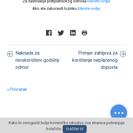
Za zasnivanje pretplatničkog odnosa
kliknite ovdje
.
Ako ste zaboravili lozinku
kliknite ovdje
.
Naknada za
Primjer zahtjeva za
neiskorišteni godišnji
korištenje neplaćenog
odmor
dopusta
« Povratak
Kako bi omogućili bolje korisničko iskustvo ova stranica pohranjuje
kolačiće.
© POSLOVNI OBLAK Sva prava pridržana
SLAŽEM SE