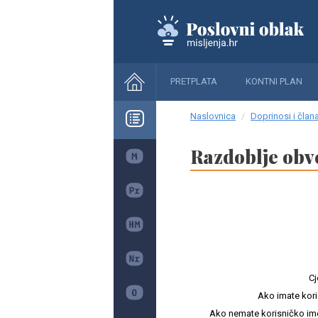
PRETPLATA
KONTNI PLAN
Naslovnica
Doprinosi i člana
Razdoblje obv
Cj
Ako imate kori
Ako nemate korisničko ime i 