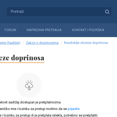
FORUM
NAPREDNA PRETRAGA
KONTAKT I PODRŠKA
rine (Sadržaj)
Zakon o doprinosima
Razdoblje obveze doprinosa
eze doprinosa
elovit sadržaj dostupan je pretplatnicima.
sničko ime i lozinku za pristup molimo da se
prijavite
.
lozinku za pristup ili je pretplata istekla, potrebno se pretplatiti.