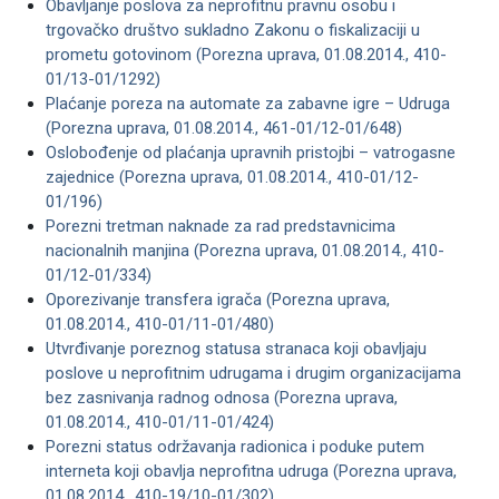
Obavljanje poslova za neprofitnu pravnu osobu i
trgovačko društvo sukladno Zakonu o fiskalizaciji u
prometu gotovinom (Porezna uprava, 01.08.2014., 410-
01/13-01/1292)
Plaćanje poreza na automate za zabavne igre – Udruga
(Porezna uprava, 01.08.2014., 461-01/12-01/648)
Oslobođenje od plaćanja upravnih pristojbi – vatrogasne
zajednice (Porezna uprava, 01.08.2014., 410-01/12-
01/196)
Porezni tretman naknade za rad predstavnicima
nacionalnih manjina (Porezna uprava, 01.08.2014., 410-
01/12-01/334)
Oporezivanje transfera igrača (Porezna uprava,
01.08.2014., 410-01/11-01/480)
Utvrđivanje poreznog statusa stranaca koji obavljaju
poslove u neprofitnim udrugama i drugim organizacijama
bez zasnivanja radnog odnosa (Porezna uprava,
01.08.2014., 410-01/11-01/424)
Porezni status održavanja radionica i poduke putem
interneta koji obavlja neprofitna udruga (Porezna uprava,
01.08.2014., 410-19/10-01/302)