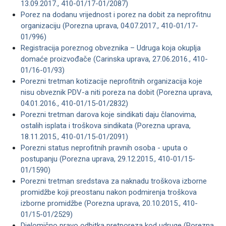
13.09.2017., 410-01/17-01/2087)
Porez na dodanu vrijednost i porez na dobit za neprofitnu
organizaciju (Porezna uprava, 04.07.2017., 410-01/17-
01/996)
Registracija poreznog obveznika – Udruga koja okuplja
domaće proizvođače (Carinska uprava, 27.06.2016., 410-
01/16-01/93)
Porezni tretman kotizacije neprofitnih organizacija koje
nisu obveznik PDV-a niti poreza na dobit (Porezna uprava,
04.01.2016., 410-01/15-01/2832)
Porezni tretman darova koje sindikati daju članovima,
ostalih isplata i troškova sindikata (Porezna uprava,
18.11.2015., 410-01/15-01/2091)
Porezni status neprofitnih pravnih osoba - uputa o
postupanju (Porezna uprava, 29.12.2015., 410-01/15-
01/1590)
Porezni tretman sredstava za naknadu troškova izborne
promidžbe koji preostanu nakon podmirenja troškova
izborne promidžbe (Porezna uprava, 20.10.2015., 410-
01/15-01/2529)
Djelomično pravo odbitka pretporeza kod udruge (Porezna