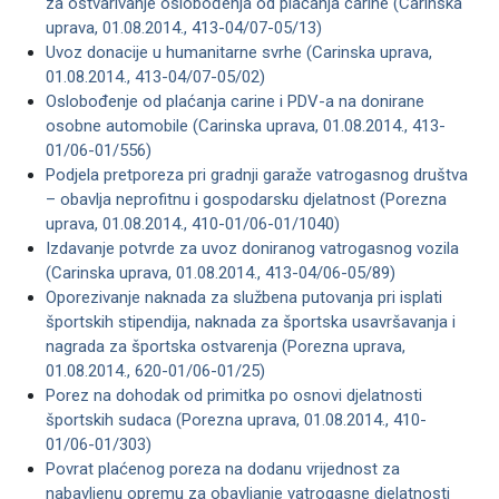
za ostvarivanje oslobođenja od plaćanja carine (Carinska
uprava, 01.08.2014., 413-04/07-05/13)
Uvoz donacije u humanitarne svrhe (Carinska uprava,
01.08.2014., 413-04/07-05/02)
Oslobođenje od plaćanja carine i PDV-a na donirane
osobne automobile (Carinska uprava, 01.08.2014., 413-
01/06-01/556)
Podjela pretporeza pri gradnji garaže vatrogasnog društva
– obavlja neprofitnu i gospodarsku djelatnost (Porezna
uprava, 01.08.2014., 410-01/06-01/1040)
Izdavanje potvrde za uvoz doniranog vatrogasnog vozila
(Carinska uprava, 01.08.2014., 413-04/06-05/89)
Oporezivanje naknada za službena putovanja pri isplati
športskih stipendija, naknada za športska usavršavanja i
nagrada za športska ostvarenja (Porezna uprava,
01.08.2014., 620-01/06-01/25)
Porez na dohodak od primitka po osnovi djelatnosti
športskih sudaca (Porezna uprava, 01.08.2014., 410-
01/06-01/303)
Povrat plaćenog poreza na dodanu vrijednost za
nabavljenu opremu za obavljanje vatrogasne djelatnosti