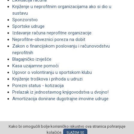
Likvidacija računa
Knjiženje u neprofitnim organizacijama ako si dio u
sustavu
Sponzorstvo
Sportske udruge
Izdavanje računa neprofitne organizacije
Neprofitne-obveznici poreza na dobit
Zakon o financijskom poslovanju i računovodstvu
neprofitnih
Blagajničko izvješće
Kasa uzajamne pomoći
Ugovor o volontiranju u sportskom klubu
Knjiženje troškova i prihoda u udruzi
Porezni status - kotizacija
Prelazak iz jednostavnog knjigovodstva u dvojno!
Amortizacija donirane dugotrajne imovine udruge
Kako bi omogućili bolje korisničko iskustvo ova stranica pohranjuje
kolačiće.
© POSLOVNI OBLAK Sva prava pridržana
SLAŽEM SE