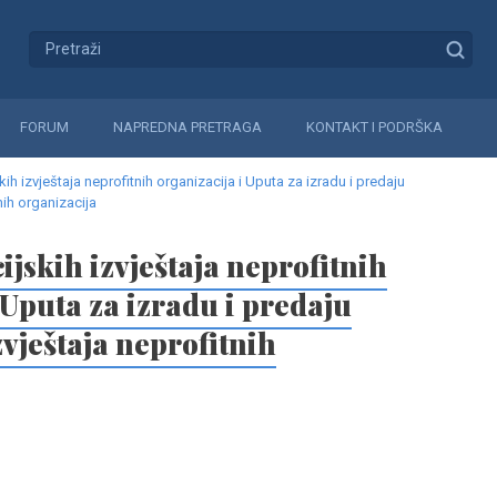
FORUM
NAPREDNA PRETRAGA
KONTAKT I PODRŠKA
kih izvještaja neprofitnih organizacija i Uputa za izradu i predaju
nih organizacija
ijskih izvještaja neprofitnih
 Uputa za izradu i predaju
zvještaja neprofitnih