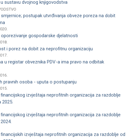
e u sustavu dvojnog knjigovodstva
VODSTVO
- smjernice; postupak utvrđivanja obveze poreza na dobit
ama
2020.
- oporezivanje gospodarske djelatnosti
2018.
st i porez na dobit za neprofitnu organizaciju
2017.
na u registar obveznika PDV-a ima pravo na odbitak
2016.
ih pravnih osoba - uputa o postupanju
2015.
 financijskog izvještaja neprofitnih organizacija za razdoblje
a 2025.
 financijskog izvještaja neprofitnih organizacija za razdoblje
a 2024.
financijskih izvještaja neprofitnih organizacija za razdoblje od