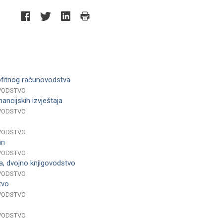
ofitnog računovodstva
VODSTVO
ancijskih izvještaja
VODSTVO
VODSTVO
an
VODSTVO
a, dvojno knjigovodstvo
VODSTVO
tvo
VODSTVO
VODSTVO