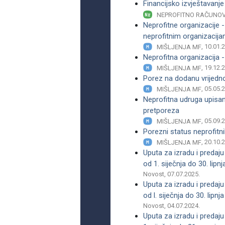
Financijsko izvještavanj
NEPROFITNO RAČUNO
Neprofitne organizacije 
neprofitnim organizacij
, 10.01.
MIŠLJENJA MF
Neprofitna organizacija 
, 19.12.
MIŠLJENJA MF
Porez na dodanu vrijedno
, 05.05.
MIŠLJENJA MF
Neprofitna udruga upisa
pretporeza
, 05.09.
MIŠLJENJA MF
Porezni status neprofitn
, 20.10.
MIŠLJENJA MF
Uputa za izradu i predaju
od 1. siječnja do 30. lipnj
Novost, 07.07.2025.
Uputa za izradu i predaju
od l. siječnja do 30. lipnj
Novost, 04.07.2024.
Uputa za izradu i predaju 