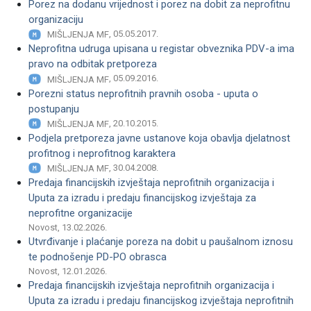
Porez na dodanu vrijednost i porez na dobit za neprofitnu
organizaciju
, 05.05.2017.
MIŠLJENJA MF
Neprofitna udruga upisana u registar obveznika PDV-a ima
pravo na odbitak pretporeza
, 05.09.2016.
MIŠLJENJA MF
Porezni status neprofitnih pravnih osoba - uputa o
postupanju
, 20.10.2015.
MIŠLJENJA MF
Podjela pretporeza javne ustanove koja obavlja djelatnost
profitnog i neprofitnog karaktera
, 30.04.2008.
MIŠLJENJA MF
Predaja financijskih izvještaja neprofitnih organizacija i
Uputa za izradu i predaju financijskog izvještaja za
neprofitne organizacije
Novost, 13.02.2026.
Utvrđivanje i plaćanje poreza na dobit u paušalnom iznosu
te podnošenje PD-PO obrasca
Novost, 12.01.2026.
Predaja financijskih izvještaja neprofitnih organizacija i
Uputa za izradu i predaju financijskog izvještaja neprofitnih