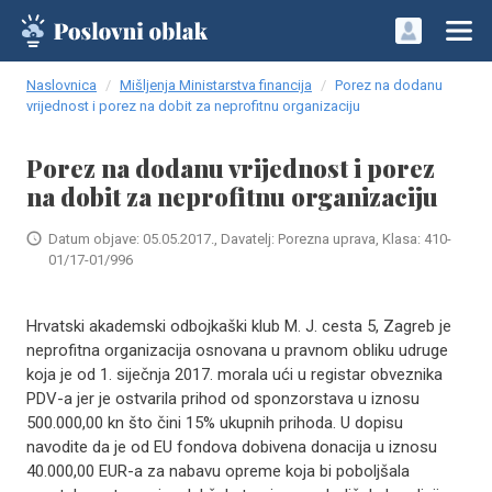
Naslovnica
Mišljenja Ministarstva financija
Porez na dodanu
vrijednost i porez na dobit za neprofitnu organizaciju
Porez na dodanu vrijednost i porez
na dobit za neprofitnu organizaciju
Datum objave: 05.05.2017., Davatelj: Porezna uprava, Klasa: 410-
01/17-01/996
Hrvatski akademski odbojkaški klub M. J. cesta 5, Zagreb je
neprofitna organizacija osnovana u pravnom obliku udruge
koja je od 1. siječnja 2017. morala ući u registar obveznika
PDV-a jer je ostvarila prihod od sponzorstava u iznosu
500.000,00 kn što čini 15% ukupnih prihoda. U dopisu
navodite da je od EU fondova dobivena donacija u iznosu
40.000,00 EUR-a za nabavu opreme koja bi poboljšala