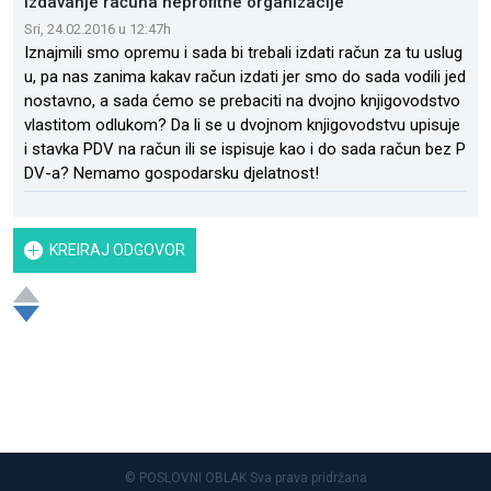
Izdavanje računa neprofitne organizacije
Sri, 24.02.2016 u 12:47h
Iznajmili smo opremu i sada bi trebali izdati račun za tu uslug
u, pa nas zanima kakav račun izdati jer smo do sada vodili jed
nostavno, a sada ćemo se prebaciti na dvojno knjigovodstvo
vlastitom odlukom? Da li se u dvojnom knjigovodstvu upisuje
i stavka PDV na račun ili se ispisuje kao i do sada račun bez P
DV-a? Nemamo gospodarsku djelatnost!
KREIRAJ ODGOVOR
© POSLOVNI OBLAK Sva prava pridržana