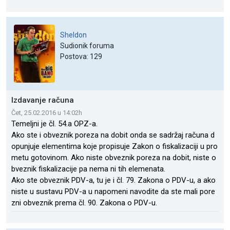
Sheldon
Sudionik foruma
Postova: 129
Izdavanje računa
Čet, 25.02.2016 u 14:02h
Temeljni je čl. 54.a OPZ-a.
Ako ste i obveznik poreza na dobit onda se sadržaj računa d
opunjuje elementima koje propisuje Zakon o fiskalizaciji u pro
metu gotovinom. Ako niste obveznik poreza na dobit, niste o
bveznik fiskalizacije pa nema ni tih elemenata.
Ako ste obveznik PDV-a, tu je i čl. 79. Zakona o PDV-u, a ako
niste u sustavu PDV-a u napomeni navodite da ste mali pore
zni obveznik prema čl. 90. Zakona o PDV-u.