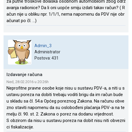
za putne troškove dolaska osobnom automobilom zbog održ
avanja radionice? Da li oni uopće smiju izdati takav račun? ( R
ačun nije u obliku npr. 1/1/1, nema napomenu da PDV nije obr
ačunat po čl. ...)
Admin_3
Administrator
Postova: 431
Izdavanje računa
Ned, 28.02.2016 u 20:26h
Neprofitne pravne osobe koje nisu u sustavu PDV-a, a niti u s
ustavu poreza na dobiti trebaju voditi brigu da im račun bude
u skladu sa čl. 54.a Općeg poreznog Zakona. Na računu obve
zno staviti napomenu da su oslobođeni plaćanja PDV-a na te
melju čl. 90. st. 2. Zakona o porez na dodanu vrijednost.
S obzirom da nisu u sustavu poreza na dobit nisu niti obvezni
ci fiskalizacije.