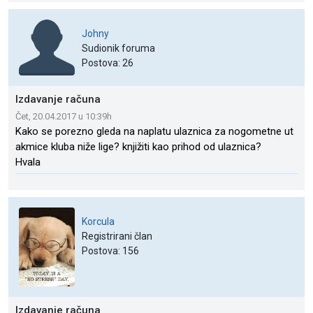
Johny
Sudionik foruma
Postova: 26
Izdavanje računa
Čet, 20.04.2017 u 10:39h
Kako se porezno gleda na naplatu ulaznica za nogometne ut
akmice kluba niže lige? knjižiti kao prihod od ulaznica?
Hvala
Korcula
Registrirani član
Postova: 156
Izdavanje računa