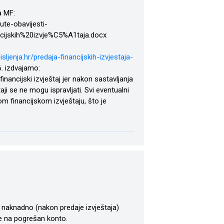
a MF:
te-obavijesti-
cijskih%20izvje%C5%A1taja.docx
isljenja.hr/predaja-financijskih-izvjestaja-
6. izdvajamo:
nancijski izvještaj jer nakon sastavljanja
aji se ne mogu ispravljati. Svi eventualni
m financijskom izvještaju, što je
e naknadno (nakon predaje izvještaja)
je na pogrešan konto.