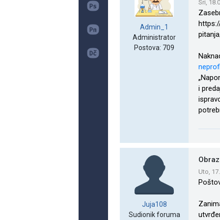
Sri, 18
Zasebn
https:
Admin_1
pitanj
Administrator
Postova: 709
Naknad
neprof
„Napom
i preda
isprav
potreb
Obraz
Uto, 17
Poštov
Zanima
Juja108
utvrđe
Sudionik foruma