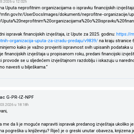
.03.2026 u 12:02h
a Uputa neprofitnim organizacijama o ispravku financijskih izvještaj
//mfin.gov.hr/UserDocsImages/dokumenti/neprofitne-organizacije/upu
a/Uputa%20neprofitnim%20organizacijama%20o%20ispravku%20finan
ni ispravak financijskih izvještaja, iz Upute za 2025. godinu:
https://m
itnih-organizacija-uputa-za-izradu-predaju/v9839/
na kraju stranice 
injemo kako je važno provjeriti ispravnost svih upisanih podataka u fi
je financijskih izvještaja u propisanom roku, predani financijski izvješt
ci provode se u sljedećem izvještajnom razdoblju i iskazuju u naredno
no navesti u bilješkama.“
ac G-PR-IZ-NPF
.03.2026 u 18:18h
ani,
 me da li je moguće napraviti ispravak predanog izvještaja ukoliko j
na pogreška u književnju? Riječ je o greski unutar obaveza, knjizena 