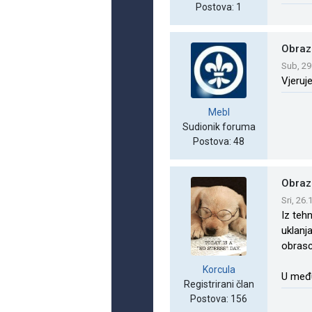
Postova: 1
Obraz
Sub, 29
Vjeruj
Mebl
Sudionik foruma
Postova: 48
Obraz
Sri, 26
Iz teh
uklanj
obrasc
Korcula
U među
Registrirani član
Postova: 156