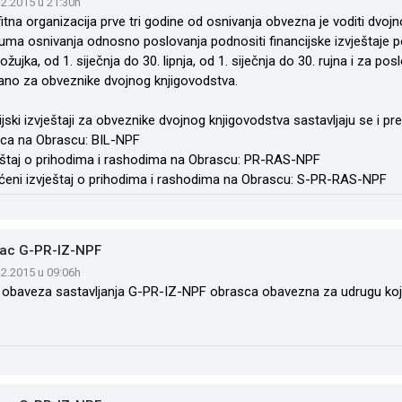
.12.2015 u 21:30h
itna organizacija prve tri godine od osnivanja obvezna je voditi dvoj
uma osnivanja odnosno poslovanja podnositi financijske izvještaje p
ožujka, od 1. siječnja do 30. lipnja, od 1. siječnja do 30. rujna i za po
ano za obveznike dvojnog knjigovodstva.
ijski izvještaji za obveznike dvojnog knjigovodstva sastavljaju se i p
nca na Obrascu: BIL-NPF
eštaj o prihodima i rashodima na Obrascu: PR-RAS-NPF
ćeni izvještaj o prihodima i rashodima na Obrascu: S-PR-RAS-NPF
ac G-PR-IZ-NPF
.12.2015 u 09:06h
je obaveza sastavljanja G-PR-IZ-NPF obrasca obavezna za udrugu koja 