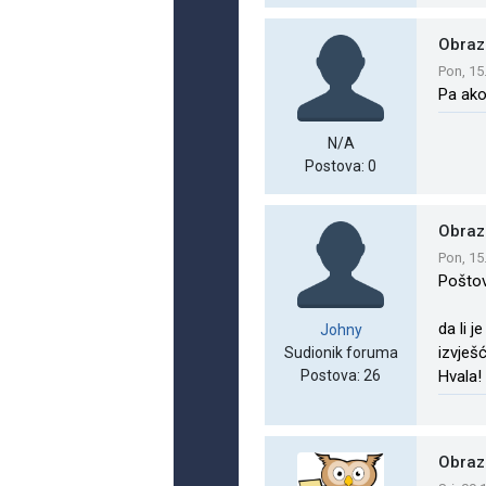
Obraz
Pon, 15
Pa ako
N/A
Postova: 0
Obraz
Pon, 15
Poštov
da li 
Johny
izvješ
Sudionik foruma
Postova: 26
Hvala!
Obraz