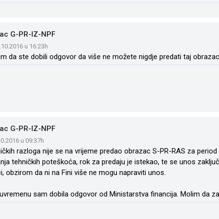
ac G-PR-IZ-NPF
.10.2016 u 16:23h
em da ste dobili odgovor da više ne možete nigdje predati taj obrazac j
ac G-PR-IZ-NPF
.10.2016 u 09:37h
ničkih razloga nije se na vrijeme predao obrazac S-PR-RAS za period 
anja tehničkih poteškoća, rok za predaju je istekao, te se unos zaklj
i, obzirom da ni na Fini više ne mogu napraviti unos.
vremenu sam dobila odgovor od Ministarstva financija. Molim da za