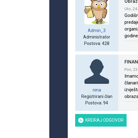
Obraz
Uto, 24
Godišn
predaj
organi
Admin_3
godine.
Administrator
Postova: 428
FINAN
Pon, 23
Imamo 
članar
izvješt
nina
obrazac
Registrirani član
Postova: 94
KREIRAJ ODGOVOR