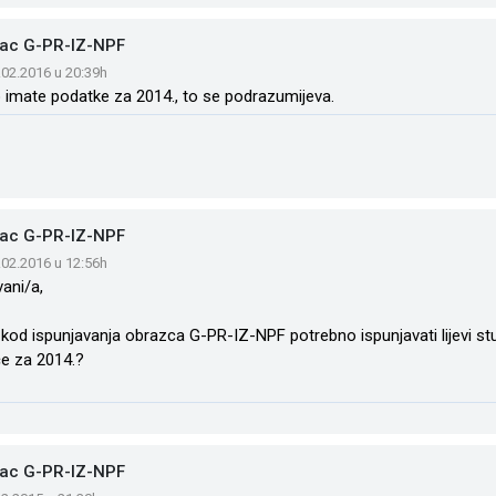
ac G-PR-IZ-NPF
.02.2016 u 20:39h
 imate podatke za 2014., to se podrazumijeva.
ac G-PR-IZ-NPF
.02.2016 u 12:56h
ani/a,
je kod ispunjavanja obrazca G-PR-IZ-NPF potrebno ispunjavati lijevi st
će za 2014.?
ac G-PR-IZ-NPF