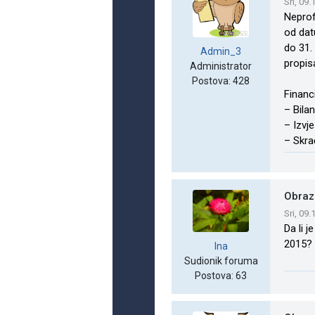
Sri, 09
Neprof
od dat
do 31. 
Admin_3
propis
Administrator
Postova: 428
Financ
– Bila
– Izvj
– Skra
Obraz
Sri, 09
Da li 
2015?
Ina
Sudionik foruma
Postova: 63