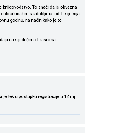
no knjigovodstvo. To znači da je obvezna
o obračunskim razdobljima: od 1. siječnja
slovnu godinu, na način kako je to
redaju na sljedećim obrascima:
je tek u postupku registracije u 12 mj