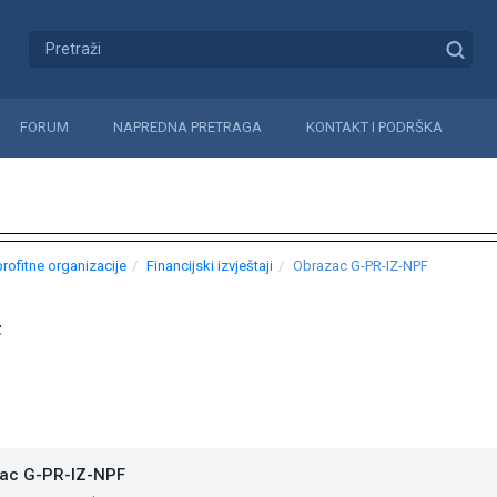
FORUM
NAPREDNA PRETRAGA
KONTAKT I PODRŠKA
rofitne organizacije
Financijski izvještaji
Obrazac G-PR-IZ-NPF
F
ac G-PR-IZ-NPF