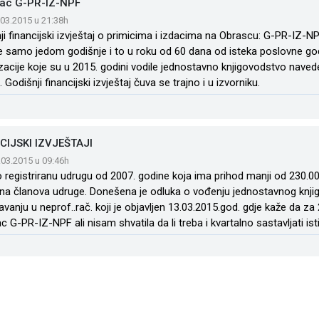
ac G-PR-IZ-NPF
.03.2015 u 21:38h
ji financijski izvještaj o primicima i izdacima na Obrascu: G-PR-IZ-NP
e samo jedom godišnje i to u roku od 60 dana od isteka poslovne godi
zacije koje su u 2015. godini vodile jednostavno knjigovodstvo naveden
 Godišnji financijski izvještaj čuva se trajno i u izvorniku.
CIJSKI IZVJEŠTAJI
.03.2015 u 09:46h
registriranu udrugu od 2007. godine koja ima prihod manji od 230.000,
ina članova udruge. Donešena je odluka o vođenju jednostavnog knjig
avanju u neprof..rač. koji je objavljen 13.03.2015.god. gdje kaže da za 
 G-PR-IZ-NPF ali nisam shvatila da li treba i kvartalno sastavljati isti