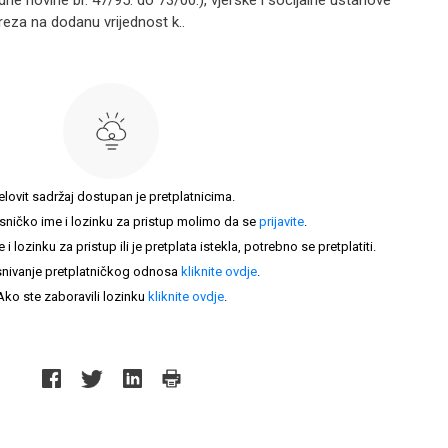
ne novine br. 47/95. do 73/00.), vjerske i socijalne ustanove
eza na dodanu vrijednost k..
elovit sadržaj dostupan je pretplatnicima.
sničko ime i lozinku za pristup molimo da se
prijavite
.
lozinku za pristup ili je pretplata istekla, potrebno se pretplatiti.
nivanje pretplatničkog odnosa
kliknite ovdje
.
Ako ste zaboravili lozinku
kliknite ovdje
.