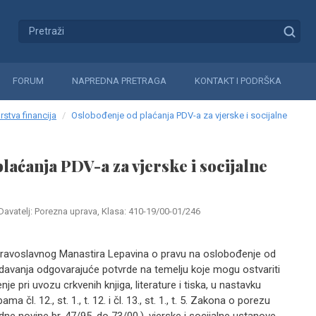
FORUM
NAPREDNA PRETRAGA
KONTAKT I PODRŠKA
rstva financija
Oslobođenje od plaćanja PDV-a za vjerske i socijalne
laćanja PDV-a za vjerske i socijalne
Davatelj: Porezna uprava, Klasa: 410-19/00-01/246
Pravoslavnog Manastira Lepavina o pravu na oslobođenje od
avanja odgovarajuće potvrde na temelju koje mogu ostvariti
 pri uvozu crkvenih knjiga, literature i tiska, u nastavku
l. 12., st. 1., t. 12. i čl. 13., st. 1., t. 5. Zakona o porezu