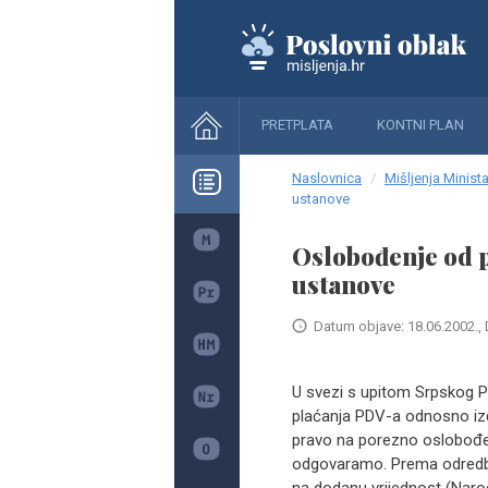
PRETPLATA
KONTNI PLAN
Naslovnica
Mišljenja Minista
ustanove
Oslobođenje od p
ustanove
Datum objave: 18.06.2002., 
U svezi s upitom Srpskog 
plaćanja PDV-a odnosno izd
pravo na porezno oslobođenje
odgovaramo. Prema odredbama č