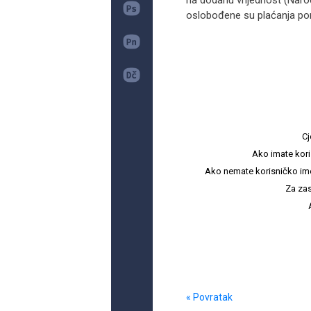
na dodanu vrijednost (Narod
oslobođene su plaćanja por
Cj
Ako imate kori
Ako nemate korisničko ime i 
Za zas
« Povratak