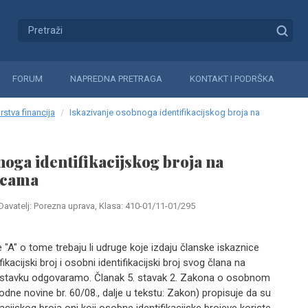
FORUM
NAPREDNA PRETRAGA
KONTAKT I PODRŠKA
rstva financija
Iskazivanje osobnoga identifikacijskog broja na
noga identifikacijskog broja na
icama
Davatelj: Porezna uprava, Klasa: 410-01/11-01/295
 "A" o tome trebaju li udruge koje izdaju članske iskaznice
fikacijski broj i osobni identifikacijski broj svog člana na
astavku odgovaramo. Članak 5. stavak 2. Zakona o osobnom
odne novine br. 60/08., dalje u tekstu: Zakon) propisuje da su