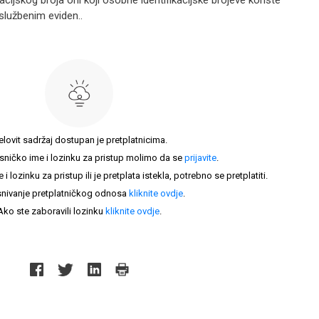
acijskog broja oni koji osobne identifikacijske brojeve koriste
službenim eviden..
elovit sadržaj dostupan je pretplatnicima.
sničko ime i lozinku za pristup molimo da se
prijavite
.
lozinku za pristup ili je pretplata istekla, potrebno se pretplatiti.
nivanje pretplatničkog odnosa
kliknite ovdje
.
Ako ste zaboravili lozinku
kliknite ovdje
.