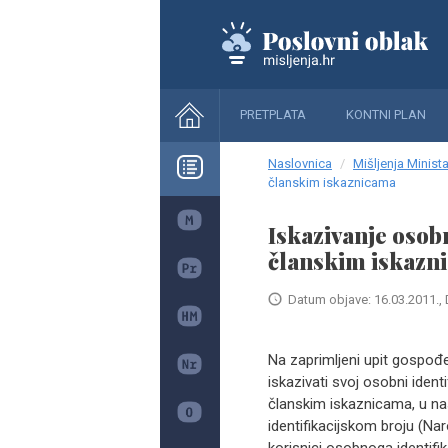
PRETPLATA
KONTNI PLAN
Naslovnica
Mišljenja Minista
članskim iskaznicama
Iskazivanje osob
članskim iskazn
Datum objave: 16.03.2011., 
Na zaprimljeni upit gospođe
iskazivati svoj osobni identi
članskim iskaznicama, u n
identifikacijskom broju (Nar