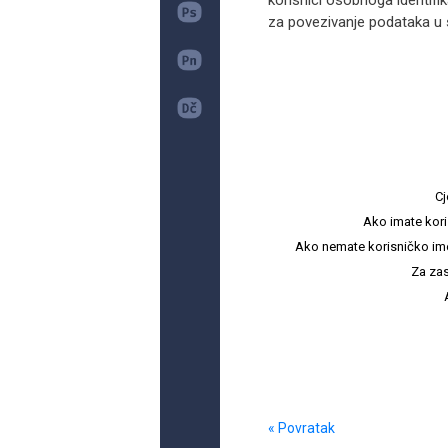
korisnici osobnoga identifik
za povezivanje podataka u 
Cj
Ako imate kori
Ako nemate korisničko ime i 
Za zas
« Povratak