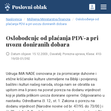
Naslovnica
Mišljenja Ministarstva financija
Oslobođenje od
plaćanja PDV-a pri uvozu doniranih dobara
Oslobođenje od plaćanja PDV-a pri
uvozu doniranih dobara
Datum objave: 15.12.2003., Davatelj: Porezna uprava, Klasa: 410-
19/03-01/392
Udruga IMA NADE osnovana je za promicanje duhovne i
etične kršćanske kulture utemeljene na Bibliji i povijesnoj
baštini i kulturi našeg naroda, stoga nam se obratila sa
upitom ima li pravo na povrat poreza na dodanu vrijednost
koji je platila prilikom uvoza donirane opreme. Odgovaramo u
nastavku. Odredbama čl. 12., st. 1. Zakona o porezu na
dodanu vrijednost (Narodne novine od br. 47/95. do 73/00.) i