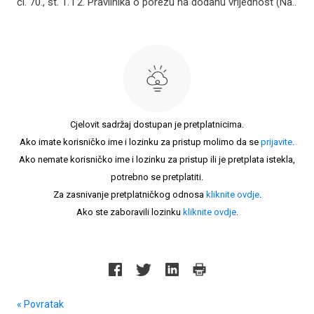
čl. 70., st. 1. i 2. Pravilnika o porezu na dodanu vrijednost (Na..
Cjelovit sadržaj dostupan je pretplatnicima.
Ako imate korisničko ime i lozinku za pristup molimo da se
prijavite
.
Ako nemate korisničko ime i lozinku za pristup ili je pretplata istekla,
potrebno se pretplatiti.
Za zasnivanje pretplatničkog odnosa
kliknite ovdje
.
Ako ste zaboravili lozinku
kliknite ovdje
.
« Povratak