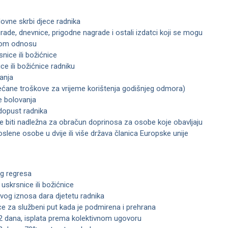
ovne skrbi djece radnika
ade, dnevnice, prigodne nagrade i ostali izdatci koji se mogu
dnom odnosu
nice ili božićnice
ce ili božićnice radniku
anja
ćane troškove za vrijeme korištenja godišnjeg odmora)
e bolovanja
 dopust radnika
će biti nadležna za obračun doprinosa za osobe koje obavljaju
lene osobe u dvije ili više država članica Europske unije
og regresa
 uskrsnice ili božićnice
ivog iznosa dara djetetu radnika
e za službeni put kada je podmirena i prehrana
42 dana, isplata prema kolektivnom ugovoru