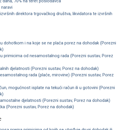
42 dana, 70% na teret poslodavca
 naravi
zvršnih direktora trgovačkog društva, likvidatora te izvršnih
aju dohotkom i na koje se ne plaća porez na dohodak (Porezni
k)
aju primicima od nesamostalnog rada (Porezni sustav, Porez
lnih djelatnosti (Porezni sustav, Porez na dohodak)
esamostalnog rada (plaće, mirovine) (Porezni sustav, Porez
čun, mogućnost isplate na tekući račun ili u gotovini (Porezni
k)
amostalne djelatnosti (Porezni sustav, Porez na dohodak)
tka (Porezni sustav, Porez na dohodak)
e
osa prema primicima od kojih se utvrđuje drugi dohodak ili