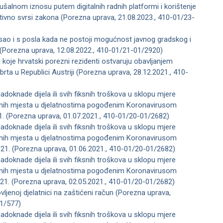
ušalnom iznosu putem digitalnih radnih platformi i korištenje
ivno svrsi zakona (Porezna uprava, 21.08.2023., 410-01/23-
sao i s posla kada ne postoji mogućnost javnog gradskog i
Porezna uprava, 12.08.2022., 410-01/21-01/2920)
koje hrvatski porezni rezidenti ostvaruju obavljanjem
rta u Republici Austriji (Porezna uprava, 28.12.2021., 410-
doknade dijela ili svih fiksnih troškova u sklopu mjere
dnih mjesta u djelatnostima pogođenim Koronavirusom
1. (Porezna uprava, 01.07.2021., 410-01/20-01/2682)
adoknade dijela ili svih fiksnih troškova u sklopu mjere
nih mjesta u djelatnostima pogođenim Koronavirusom ​​
21. (Porezna uprava, 01.06.2021., 410-01/20-01/2682)
doknade dijela ili svih fiksnih troškova u sklopu mjere
dnih mjesta u djelatnostima pogođenim Koronavirusom
21. (Porezna uprava, 02.05.2021., 410-01/20-01/2682)
ljenoj djelatnici na zaštićeni račun (Porezna uprava,
01/577)
doknade dijela ili svih fiksnih troškova u sklopu mjere