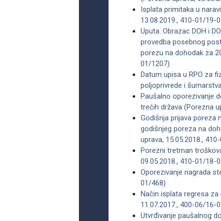
Isplata primitaka u nara
13.08.2019., 410-01/19-
Uputa: Obrazac DOH i DO
provedba posebnog postu
porezu na dohodak za 20
01/1207)
Datum upisa u RPO za fiz
poljoprivrede i šumarstv
Paušalno oporezivanje do
trećih država (Porezna u
Godišnja prijava poreza
godišnjeg poreza na doh
uprava, 15.05.2018., 410
Porezni tretman troškova
09.05.2018., 410-01/18-
Oporezivanje nagrada ste
01/468)
Način isplata regresa za
11.07.2017., 400-06/16-
Utvrđivanje paušalnog d