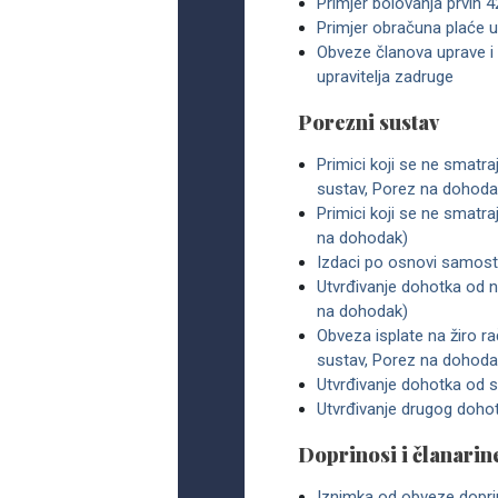
Primjer bolovanja prvih 
Primjer obračuna plaće u
Obveze članova uprave i i
upravitelja zadruge
Porezni sustav
Primici koji se ne smatr
sustav, Porez na dohoda
Primici koji se ne smatr
na dohodak)
Izdaci po osnovi samosta
Utvrđivanje dohotka od n
na dohodak)
Obveza isplate na žiro ra
sustav, Porez na dohoda
Utvrđivanje dohotka od s
Utvrđivanje drugog doho
Doprinosi i članarin
Iznimka od obveze doprin