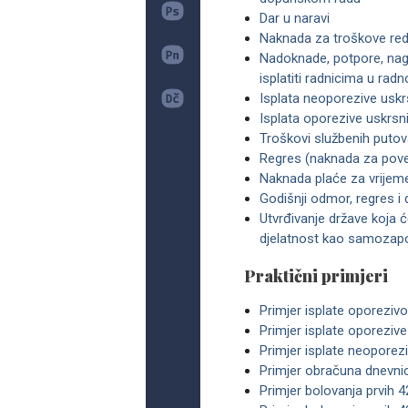
Dar u naravi
Naknada za troškove red
Nadoknade, potpore, nagr
isplatiti radnicima u ra
Isplata neoporezive uskrs
Isplata oporezive uskrsni
Troškovi službenih putov
Regres (naknada za pove
Naknada plaće za vrijem
Godišnji odmor, regres i
Utvrđivanje države koja 
djelatnost kao samozapos
Praktični primjeri
Primjer isplate oporeziv
Primjer isplate oporezive
Primjer isplate neoporez
Primjer obračuna dnevnic
Primjer bolovanja prvih 