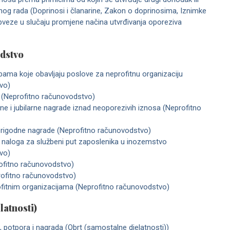
g rada (Doprinosi i članarine, Zakon o doprinosima, Iznimke
bveze u slučaju promjene načina utvrđivanja oporeziva
dstvo
ama koje obavljaju poslove za neprofitnu organizaciju
vo)
e (Neprofitno računovodstvo)
ine i jubilarne nagrade iznad neoporezivih iznosa (Neprofitno
e prigodne nagrade (Neprofitno računovodstvo)
 naloga za službeni put zaposlenika u inozemstvo
vo)
ofitno računovodstvo)
rofitno računovodstvo)
ofitnim organizacijama (Neprofitno računovodstvo)
latnosti)
 potpora i nagrada (Obrt (samostalne djelatnosti))