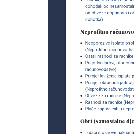
dohodak od nesamostalno
od obveze doprinosa i o
dohotka)
Neprofitno računovo
Neoporezive isplate osob
(Neprofitno računovodst
Ostali rashodi za radnik
Prigodni darovi, otpremn
računovodstvo)
Primjer knjiženja isplat
Primjer obračuna putnog
(Neprofitno računovodst
Obveze za radnike (Nepr
Rashodi za radnike (Nep
Plaće zaposlenih u nepr
Obrt (samostalne dje
Izdaci s osnove naknada,