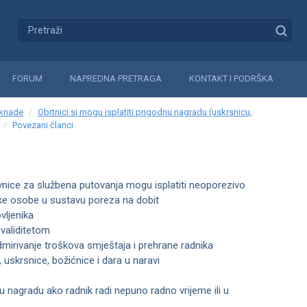
FORUM
NAPREDNA PRETRAGA
KONTAKT I PODRŠKA
aknade
Obrtnici si mogu isplatiti prigodnu nagradu (uskrsnicu,
Povezani članci
vnice za službena putovanja mogu isplatiti neoporezivo
čke osobe u sustavu poreza na dobit
vljenika
validitetom
irivanje troškova smještaja i prehrane radnika
 uskrsnice, božićnice i dara u naravi
u nagradu ako radnik radi nepuno radno vrijeme ili u