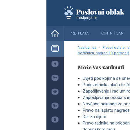
PRETPLATA
KONTNI PLAN
Naslovnica
Plaće i ostale n
božićnicu, nagradu ili potporu)
Može Vas zanimati
Uvjeti pod kojima se dne
Poduzetnička plaća fizi
Zapošljavanje i rad umiro
Zapošljavanje osoba s in
Novčana naknada za podm
Pravo na isplatu nagrade,
Dar za dijete
Pravo radnika na prigodn
dopunskom radu