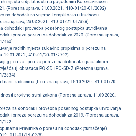
dnih mjesta u djelatnostima pogođenim Koronavirusom
21. (Porezna uprava, 31.03.2021., 410-01/20-01/2682)
a na dohodak za vrijeme komplikacija u trudnoći i
ezna uprava, 23.03.2021., 410-01/21-01/328)
 na dohodak i provedba posebnog postupka utvrđivanja
odak i prireza porezu na dohodak za 2020. (Porezna uprava,
01/450)
čuvanje radnih mjesta sukladno propisima o porezu na
, 19.01.2021., 410-01/20-01/2792)
išnjeg poreza i prireza porezu na dohodak u paušalnom
zvješća tj. obrazaca PO-SD i PO-SD-Z (Porezna uprava,
01/2834)
ehrane radnicima (Porezna uprava, 15.10.2020., 410-01/20-
dnosti protivno svrsi zakona (Porezna uprava, 11.09.2020.,
 poreza na dohodak i provedba posebnog postupka utvrđivanja
odak i prireza porezu na dohodak za 2019. (Porezna uprava,
01/122)
 dopunama Pravilnika o porezu na dohodak (tumačenje)
019., 011-01/19-02/8)