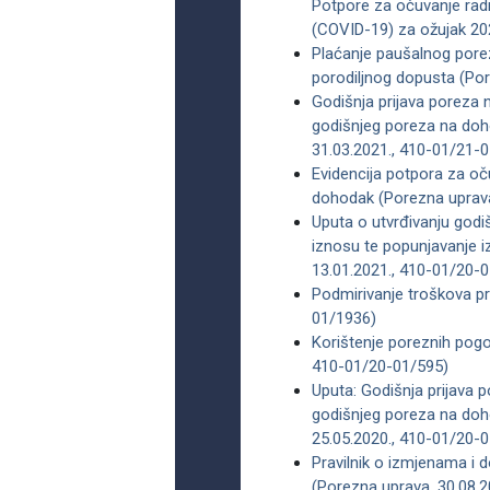
Potpore za očuvanje ra
(COVID-19) za ožujak 20
Plaćanje paušalnog porez
porodiljnog dopusta (Por
Godišnja prijava poreza
godišnjeg poreza na doh
31.03.2021., 410-01/21-
Evidencija potpora za o
dohodak (Porezna uprava
Uputa o utvrđivanju god
iznosu te popunjavanje i
13.01.2021., 410-01/20-
Podmirivanje troškova pr
01/1936)
Korištenje poreznih pogo
410-01/20-01/595)
Uputa: Godišnja prijava
godišnjeg poreza na doh
25.05.2020., 410-01/20-
Pravilnik o izmjenama i
(Porezna uprava, 30.08.2