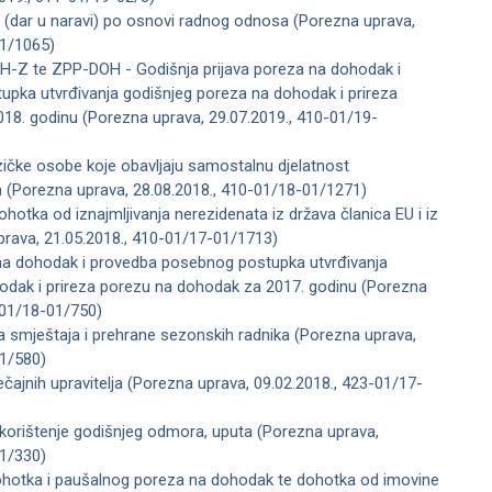
vi (dar u naravi) po osnovi radnog odnosa (Porezna uprava,
01/1065)
H-Z te ZPP-DOH - Godišnja prijava poreza na dohodak i
pka utvrđivanja godišnjeg poreza na dohodak i prireza
18. godinu (Porezna uprava, 29.07.2019., 410-01/19-
ičke osobe koje obavljaju samostalnu djelatnost
a (Porezna uprava, 28.08.2018., 410-01/18-01/1271)
hotka od iznajmljivanja nerezidenata iz država članica EU i iz
prava, 21.05.2018., 410-01/17-01/1713)
 na dohodak i provedba posebnog postupka utvrđivanja
odak i prireza porezu na dohodak za 2017. godinu (Porezna
-01/18-01/750)
 smještaja i prehrane sezonskih radnika (Porezna uprava,
01/580)
čajnih upravitelja (Porezna uprava, 09.02.2018., 423-01/17-
 korištenje godišnjeg odmora, uputa (Porezna uprava,
01/330)
ohotka i paušalnog poreza na dohodak te dohotka od imovine