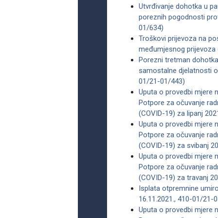
Utvrđivanje dohotka u pa
poreznih pogodnosti prot
01/634)
Troškovi prijevoza na po
međumjesnog prijevoza (
Porezni tretman dohotka 
samostalne djelatnosti ob
01/21-01/443)
Uputa o provedbi mjere na
Potpore za očuvanje ra
(COVID-19) za lipanj 202
Uputa ​o provedbi mjere n
Potpore za očuvanje rad
(COVID-19) za svibanj 20
Uputa o provedbi mjere na
Potpore za očuvanje ra
(COVID-19) za travanj 20
Isplata otpremnine umirov
16.11.2021., 410-01/21-
Uputa o provedbi mjere na