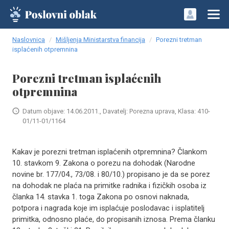
Naslovnica
Mišljenja Ministarstva financija
Porezni tretman
isplaćenih otpremnina
Porezni tretman isplaćenih
otpremnina
Datum objave: 14.06.2011., Davatelj: Porezna uprava, Klasa: 410-
01/11-01/1164
Kakav je porezni tretman isplaćenih otpremnina? Člankom
10. stavkom 9. Zakona o porezu na dohodak (Narodne
novine br. 177/04., 73/08. i 80/10.) propisano je da se porez
na dohodak ne plaća na primitke radnika i fizičkih osoba iz
članka 14. stavka 1. toga Zakona po osnovi naknada,
potpora i nagrada koje im isplaćuje poslodavac i isplatitelj
primitka, odnosno plaće, do propisanih iznosa. Prema članku