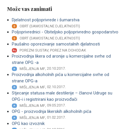
Može vas zanimati
Djelatnost poljoprivrede i šumarstva
OBRT (SAMOSTALNE DJELATNOSTI)
Poljoprivrednici - Obiteljsko poljoprivredno gospodarstvo
OBRT (SAMOSTALNE DJELATNOSTI)
Paušalno oporezivanje samostalnih djelatnosti
POREZNI SUSTAV, POREZ NA DOHODAK
Proizvodnja likera od aronije u komercijalne svrhe od
strane OPG -a
, 20.10.2017.
MIŠLJENJA MF
Proizvodnja alkoholnih pića u komercijalne svrhe od
strane OPG-a
, 02.10.2017.
MIŠLJENJA MF
Stjecanje statusa male destilerije – članovi Udruge su
OPG-i i registrirani kao proizvođači
, 09.05.2017.
MIŠLJENJA MF
OPG - proizvodnja likerskih alkoholnih pića
, 01.02.2017.
MIŠLJENJA MF
OPG kao izvoznik