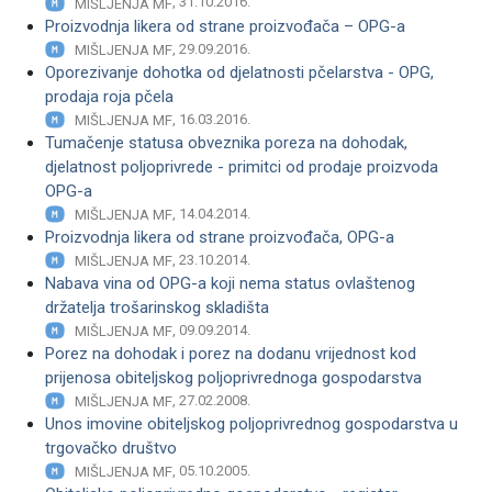
, 31.10.2016.
MIŠLJENJA MF
Proizvodnja likera od strane proizvođača – OPG-a
, 29.09.2016.
MIŠLJENJA MF
Oporezivanje dohotka od djelatnosti pčelarstva - OPG,
prodaja roja pčela
, 16.03.2016.
MIŠLJENJA MF
Tumačenje statusa obveznika poreza na dohodak,
djelatnost poljoprivrede - primitci od prodaje proizvoda
OPG-a
, 14.04.2014.
MIŠLJENJA MF
Proizvodnja likera od strane proizvođača, OPG-a
, 23.10.2014.
MIŠLJENJA MF
Nabava vina od OPG-a koji nema status ovlaštenog
držatelja trošarinskog skladišta
, 09.09.2014.
MIŠLJENJA MF
Porez na dohodak i porez na dodanu vrijednost kod
prijenosa obiteljskog poljoprivrednoga gospodarstva
, 27.02.2008.
MIŠLJENJA MF
Unos imovine obiteljskog poljoprivrednog gospodarstva u
trgovačko društvo
, 05.10.2005.
MIŠLJENJA MF