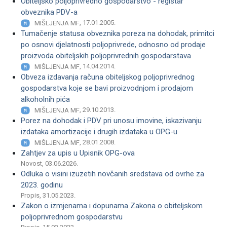
Obiteljsko poljoprivredno gospodarstvo - registar
obveznika PDV-a
, 17.01.2005.
MIŠLJENJA MF
Tumačenje statusa obveznika poreza na dohodak, primitci
po osnovi djelatnosti poljoprivrede, odnosno od prodaje
proizvoda obiteljskih poljoprivrednih gospodarstava
, 14.04.2014.
MIŠLJENJA MF
Obveza izdavanja računa obiteljskog poljoprivrednog
gospodarstva koje se bavi proizvodnjom i prodajom
alkoholnih pića
, 29.10.2013.
MIŠLJENJA MF
Porez na dohodak i PDV pri unosu imovine, iskazivanju
izdataka amortizacije i drugih izdataka u OPG-u
, 28.01.2008.
MIŠLJENJA MF
Zahtjev za upis u Upisnik OPG-ova
Novost, 03.06.2026.
Odluka o visini izuzetih novčanih sredstava od ovrhe za
2023. godinu
Propis, 31.05.2023.
Zakon o izmjenama i dopunama Zakona o obiteljskom
poljoprivrednom gospodarstvu