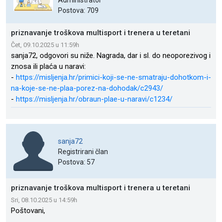
Administrator
Postova: 709
priznavanje troškova multisport i trenera u teretani
Čet, 09.10.2025 u 11:59h
sanja72, odgovori su niže. Nagrada, dar i sl. do neoporezivog i
znosa ili plaća u naravi:
-
https://misljenja.hr/primici-koji-se-ne-smatraju-dohotkom-i-
na-koje-se-ne-plaa-porez-na-dohodak/c2943/
-
https://misljenja.hr/obraun-plae-u-naravi/c1234/
sanja72
Registrirani član
Postova: 57
priznavanje troškova multisport i trenera u teretani
Sri, 08.10.2025 u 14:59h
Poštovani,