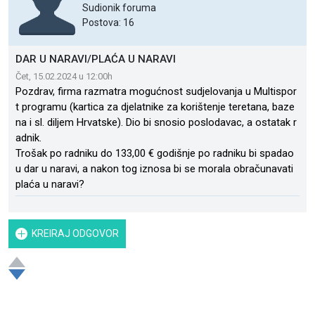
Sudionik foruma
Postova: 16
DAR U NARAVI/PLAĆA U NARAVI
Čet, 15.02.2024 u 12:00h
Pozdrav, firma razmatra mogućnost sudjelovanja u Multispor
t programu (kartica za djelatnike za korištenje teretana, baze
na i sl. diljem Hrvatske). Dio bi snosio poslodavac, a ostatak r
adnik.
Trošak po radniku do 133,00 € godišnje po radniku bi spadao
u dar u naravi, a nakon tog iznosa bi se morala obračunavati
plaća u naravi?
KREIRAJ ODGOVOR