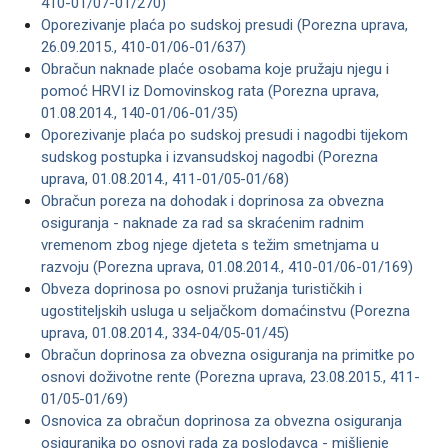
410-01/07-01/270)
Oporezivanje plaća po sudskoj presudi (Porezna uprava,
26.09.2015., 410-01/06-01/637)
Obračun naknade plaće osobama koje pružaju njegu i
pomoć HRVI iz Domovinskog rata (Porezna uprava,
01.08.2014., 140-01/06-01/35)
Oporezivanje plaća po sudskoj presudi i nagodbi tijekom
sudskog postupka i izvansudskoj nagodbi (Porezna
uprava, 01.08.2014., 411-01/05-01/68)
Obračun poreza na dohodak i doprinosa za obvezna
osiguranja - naknade za rad sa skraćenim radnim
vremenom zbog njege djeteta s težim smetnjama u
razvoju (Porezna uprava, 01.08.2014., 410-01/06-01/169)
Obveza doprinosa po osnovi pružanja turističkih i
ugostiteljskih usluga u seljačkom domaćinstvu (Porezna
uprava, 01.08.2014., 334-04/05-01/45)
Obračun doprinosa za obvezna osiguranja na primitke po
osnovi doživotne rente (Porezna uprava, 23.08.2015., 411-
01/05-01/69)
Osnovica za obračun doprinosa za obvezna osiguranja
osiguranika po osnovi rada za poslodavca - mišljenje