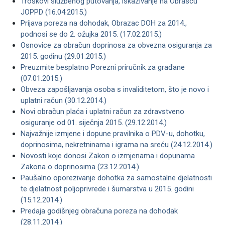
Troškovi službenog putovanja, iskazivanje na Obrascu
JOPPD (16.04.2015.)
Prijava poreza na dohodak, Obrazac DOH za 2014.,
podnosi se do 2. ožujka 2015. (17.02.2015.)
Osnovice za obračun doprinosa za obvezna osiguranja za
2015. godinu (29.01.2015.)
Preuzmite besplatno Porezni priručnik za građane
(07.01.2015.)
Obveza zapošljavanja osoba s invaliditetom, što je novo i
uplatni račun (30.12.2014.)
Novi obračun plaća i uplatni račun za zdravstveno
osiguranje od 01. siječnja 2015. (29.12.2014.)
Najvažnije izmjene i dopune pravilnika o PDV-u, dohotku,
doprinosima, nekretninama i igrama na sreću (24.12.2014.)
Novosti koje donosi Zakon o izmjenama i dopunama
Zakona o doprinosima (23.12.2014.)
Paušalno oporezivanje dohotka za samostalne djelatnosti
te djelatnost poljoprivrede i šumarstva u 2015. godini
(15.12.2014.)
Predaja godišnjeg obračuna poreza na dohodak
(28.11.2014.)