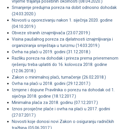
vrijeme trajanja posebnih okolnosti (08.04.2020.)
Smanjenje predujma poreza na dobit odnosno dohodak
(24.03.2020.)
Novosti u oporezivanju nakon 1. siječnja 2020. godine
(04.10.2019.)
Obveze stranih iznajmljivača (23.07.2019.)
Visina paušalnog poreza za djelatnosti iznajmljivanja i
organiziranja smještaja u turizmu (14.03.2019.)
Ovrha na plaći u 2019. godini (31.12.2018.)
Razliku poreza na dohodak i prireza prema privremenom
rješenju treba uplatiti do 16. kolovoza 2018. godine
(12.06.2018.)
Zakon o minimalnoj plaći, tumačenje (26.02.2018.)
Ovrha na plaći u 2018. godini (29.12.2017.)
Izmjene i dopune Pravilnika o porezu na dohodak od 1.
siječnja 2018. godine (18.12.2017.)
Minimalna plaća za 2018. godinu (07.12.2017.)
Iznos prosječne plaće i ovrha na plaći u 2017. godini
(27.07.2017.)
Novosti koje donosi novi Zakon o osiguranju radničkih
tražbina (05.06.2017.)