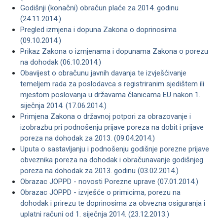
Godišnji (konačni) obračun plaće za 2014. godinu
(24.11.2014.)
Pregled izmjena i dopuna Zakona o doprinosima
(09.10.2014.)
Prikaz Zakona o izmjenama i dopunama Zakona o porezu
na dohodak (06.10.2014.)
Obavijest o obračunu javnih davanja te izvješćivanje
temeljem rada za poslodavca s registriranim sjedištem ili
mjestom poslovanja u državama članicama EU nakon 1.
siječnja 2014. (17.06.2014.)
Primjena Zakona o državnoj potpori za obrazovanje i
izobrazbu pri podnošenju prijave poreza na dobit i prijave
poreza na dohodak za 2013. (09.04.2014.)
Uputa o sastavljanju i podnošenju godišnje porezne prijave
obveznika poreza na dohodak i obračunavanje godišnjeg
poreza na dohodak za 2013. godinu (03.02.2014.)
Obrazac JOPPD - novosti Porezne uprave (07.01.2014.)
Obrazac JOPPD - izvješće o primicima, porezu na
dohodak i prirezu te doprinosima za obvezna osiguranja i
uplatni računi od 1. siječnja 2014. (23.12.2013.)