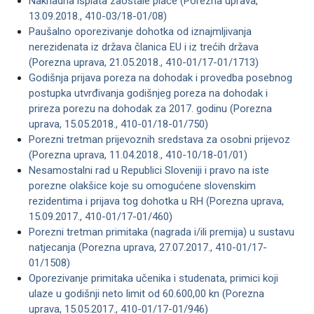
Naknadna isplata zaostale plaće (Porezna uprava,
13.09.2018., 410-03/18-01/08)
Paušalno oporezivanje dohotka od iznajmljivanja
nerezidenata iz država članica EU i iz trećih država
(Porezna uprava, 21.05.2018., 410-01/17-01/1713)
Godišnja prijava poreza na dohodak i provedba posebnog
postupka utvrđivanja godišnjeg poreza na dohodak i
prireza porezu na dohodak za 2017. godinu (Porezna
uprava, 15.05.2018., 410-01/18-01/750)
Porezni tretman prijevoznih sredstava za osobni prijevoz
(Porezna uprava, 11.04.2018., 410-10/18-01/01)
Nesamostalni rad u Republici Sloveniji i pravo na iste
porezne olakšice koje su omogućene slovenskim
rezidentima i prijava tog dohotka u RH (Porezna uprava,
15.09.2017., 410-01/17-01/460)
Porezni tretman primitaka (nagrada i/ili premija) u sustavu
natjecanja (Porezna uprava, 27.07.2017., 410-01/17-
01/1508)
Oporezivanje primitaka učenika i studenata, primici koji
ulaze u godišnji neto limit od 60.600,00 kn (Porezna
uprava, 15.05.2017., 410-01/17-01/946)