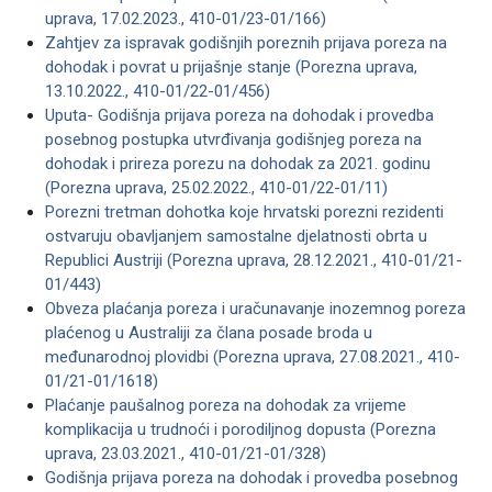
uprava, 17.02.2023., 410-01/23-01/166)
Zahtjev za ispravak godišnjih poreznih prijava poreza na
dohodak i povrat u prijašnje stanje (Porezna uprava,
13.10.2022., 410-01/22-01/456)
Uputa- Godišnja prijava poreza na dohodak i provedba
posebnog postupka utvrđivanja godišnjeg poreza na
dohodak i prireza porezu na dohodak za 2021. godinu
(Porezna uprava, 25.02.2022., 410-01/22-01/11)
Porezni tretman dohotka koje hrvatski porezni rezidenti
ostvaruju obavljanjem samostalne djelatnosti obrta u
Republici Austriji (Porezna uprava, 28.12.2021., 410-01/21-
01/443)
Obveza plaćanja poreza i uračunavanje inozemnog poreza
plaćenog u Australiji za člana posade broda u
međunarodnoj plovidbi (Porezna uprava, 27.08.2021., 410-
01/21-01/1618)
Plaćanje paušalnog poreza na dohodak za vrijeme
komplikacija u trudnoći i porodiljnog dopusta (Porezna
uprava, 23.03.2021., 410-01/21-01/328)
Godišnja prijava poreza na dohodak i provedba posebnog