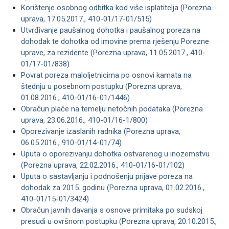
Korištenje osobnog odbitka kod više isplatitelja (Porezna
uprava, 17.05.2017., 410-01/17-01/515)
Utvrđivanje paušalnog dohotka i paušalnog poreza na
dohodak te dohotka od imovine prema rješenju Porezne
uprave, za rezidente (Porezna uprava, 11.05.2017., 410-
01/17-01/838)
Povrat poreza maloljetnicima po osnovi kamata na
štednju u posebnom postupku (Porezna uprava,
01.08.2016., 410-01/16-01/1446)
Obračun plaće na temelju netočnih podataka (Porezna
uprava, 23.06.2016., 410-01/16-1/800)
Oporezivanje izaslanih radnika (Porezna uprava,
06.05.2016., 910-01/14-01/74)
Uputa o oporezivanju dohotka ostvarenog u inozemstvu
(Porezna uprava, 22.02.2016., 410-01/16-01/102)
Uputa o sastavljanju i podnošenju prijave poreza na
dohodak za 2015. godinu (Porezna uprava, 01.02.2016.,
410-01/15-01/3424)
Obračun javnih davanja s osnove primitaka po sudskoj
presudi u ovršnom postupku (Porezna uprava, 20.10.2015.,