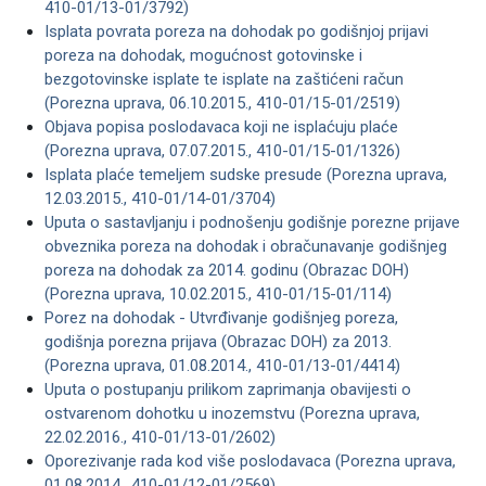
410-01/13-01/3792)
Isplata povrata poreza na dohodak po godišnjoj prijavi
poreza na dohodak, mogućnost gotovinske i
bezgotovinske isplate te isplate na zaštićeni račun
(Porezna uprava, 06.10.2015., 410-01/15-01/2519)
Objava popisa poslodavaca koji ne isplaćuju plaće
(Porezna uprava, 07.07.2015., 410-01/15-01/1326)
Isplata plaće temeljem sudske presude (Porezna uprava,
12.03.2015., 410-01/14-01/3704)
Uputa o sastavljanju i podnošenju godišnje porezne prijave
obveznika poreza na dohodak i obračunavanje godišnjeg
poreza na dohodak za 2014. godinu (Obrazac DOH)
(Porezna uprava, 10.02.2015., 410-01/15-01/114)
Porez na dohodak - Utvrđivanje godišnjeg poreza,
godišnja porezna prijava (Obrazac DOH) za 2013.
(Porezna uprava, 01.08.2014., 410-01/13-01/4414)
Uputa o postupanju prilikom zaprimanja obavijesti o
ostvarenom dohotku u inozemstvu (Porezna uprava,
22.02.2016., 410-01/13-01/2602)
Oporezivanje rada kod više poslodavaca (Porezna uprava,
01.08.2014., 410-01/12-01/2569)