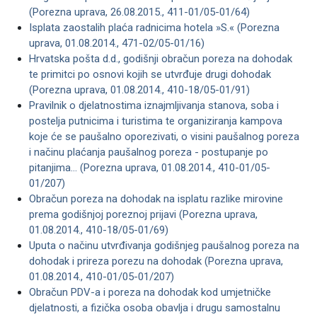
(Porezna uprava, 26.08.2015., 411-01/05-01/64)
Isplata zaostalih plaća radnicima hotela »S.« (Porezna
uprava, 01.08.2014., 471-02/05-01/16)
Hrvatska pošta d.d., godišnji obračun poreza na dohodak
te primitci po osnovi kojih se utvrđuje drugi dohodak
(Porezna uprava, 01.08.2014., 410-18/05-01/91)
Pravilnik o djelatnostima iznajmljivanja stanova, soba i
postelja putnicima i turistima te organiziranja kampova
koje će se paušalno oporezivati, o visini paušalnog poreza
i načinu plaćanja paušalnog poreza - postupanje po
pitanjima... (Porezna uprava, 01.08.2014., 410-01/05-
01/207)
Obračun poreza na dohodak na isplatu razlike mirovine
prema godišnjoj poreznoj prijavi (Porezna uprava,
01.08.2014., 410-18/05-01/69)
Uputa o načinu utvrđivanja godišnjeg paušalnog poreza na
dohodak i prireza porezu na dohodak (Porezna uprava,
01.08.2014., 410-01/05-01/207)
Obračun PDV-a i poreza na dohodak kod umjetničke
djelatnosti, a fizička osoba obavlja i drugu samostalnu