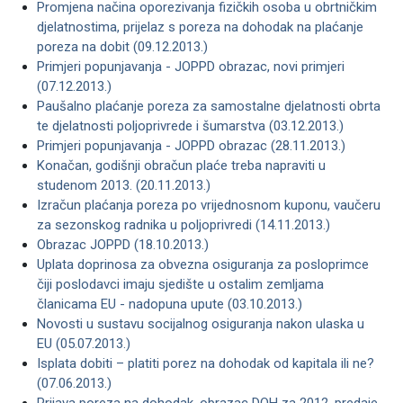
Promjena načina oporezivanja fizičkih osoba u obrtničkim
djelatnostima, prijelaz s poreza na dohodak na plaćanje
poreza na dobit (09.12.2013.)
Primjeri popunjavanja - JOPPD obrazac, novi primjeri
(07.12.2013.)
Paušalno plaćanje poreza za samostalne djelatnosti obrta
te djelatnosti poljoprivrede i šumarstva (03.12.2013.)
Primjeri popunjavanja - JOPPD obrazac (28.11.2013.)
Konačan, godišnji obračun plaće treba napraviti u
studenom 2013. (20.11.2013.)
Izračun plaćanja poreza po vrijednosnom kuponu, vaučeru
za sezonskog radnika u poljoprivredi (14.11.2013.)
Obrazac JOPPD (18.10.2013.)
Uplata doprinosa za obvezna osiguranja za posloprimce
čiji poslodavci imaju sjedište u ostalim zemljama
članicama EU - nadopuna upute (03.10.2013.)
Novosti u sustavu socijalnog osiguranja nakon ulaska u
EU (05.07.2013.)
Isplata dobiti – platiti porez na dohodak od kapitala ili ne?
(07.06.2013.)