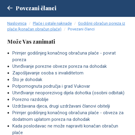
Povezani članci
Naslovnica
Plaće i ostale naknade
Godišnji obračun poreza iz
plaće (konačan obračun plaće)
Povezani članci
Može Vas zanimati
Primjer godišnjeg konačnog obračuna plaće - povrat
poreza
Utvrđivanje porezne obveze poreza na dohodak
Zapošljavanje osoba s invaliditetom
Što je dohodak
Potpomognuta područja i grad Vukovar
Utvrđivanje neoporezivog dijela dohotka (osobni odbitak)
Porezno razdoblje
Uzdržavana djeca, drugi uzdržavani članovi obitelji
Primjer godišnjeg konačnog obračuna plaće - obveza za
dodatnom uplatom poreza na dohodak
Kada poslodavac ne može napraviti konačan obračun
plaće