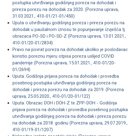
postupka utvrđivanja godišnjeg poreza na dohodak i
prireza porezu na dohodak za 2020. (Porezna uprava,
31.03.2021., 410-01/21-01/450)
Uputa o utvrđivanju godišnjeg poreza i prireza porezu na
dohodak u paušalnom iznosu te popunjavanje izvješća tj.
obrazaca PO-SD i PO-SD-Z (Porezna uprava, 13.01.2021.,
410-01/20-01/2834)
Pravo na povrat poreza na dohodak ukoliko je poslodavac
koristio poreznu mjeru otpisa poreza uslijed COVID
pandemije (Porezna uprava, 15.01.2021., 410-01/20-
01/2694)
Uputa: Godišnja prijava poreza na dohodak i provedba
posebnog postupka utvrđivanja godišnjeg poreza na
dohodak i prireza porezu na dohodak za 2019. (Porezna
uprava, 25.05.2020., 410-01/20-01/122)
Uputa: Obrazac DOH i DOH-Z te ZPP-DOH - Godišnja
prijava poreza na dohodak i provedba posebnog postupka
utvrđivanja godišnjeg poreza na dohodak i prireza porezu
na dohodak za 2018. godinu (Porezna uprava, 29.07.2019.,
410-01/19-01/1207)