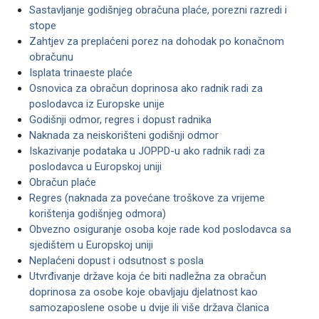
Sastavljanje godišnjeg obračuna plaće, porezni razredi i
stope
Zahtjev za preplaćeni porez na dohodak po konačnom
obračunu
Isplata trinaeste plaće
Osnovica za obračun doprinosa ako radnik radi za
poslodavca iz Europske unije
Godišnji odmor, regres i dopust radnika
Naknada za neiskorišteni godišnji odmor
Iskazivanje podataka u JOPPD-u ako radnik radi za
poslodavca u Europskoj uniji
Obračun plaće
Regres (naknada za povećane troškove za vrijeme
korištenja godišnjeg odmora)
Obvezno osiguranje osoba koje rade kod poslodavca sa
sjedištem u Europskoj uniji
Neplaćeni dopust i odsutnost s posla
Utvrđivanje države koja će biti nadležna za obračun
doprinosa za osobe koje obavljaju djelatnost kao
samozaposlene osobe u dvije ili više država članica