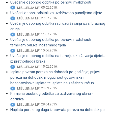
Uvećanje osobnog odbitka po osnovi invalidnosti
, 05.02.2018.
MIŠLJENJA MF
Uvećani osobni odbitak za uzdržavano punoljetno dijete
, 27.07.2016.
MIŠLJENJA MF
Uvećanje osobnog odbitka radi uzdržavanja izvanbračnog
druga
, 11.07.2016.
MIŠLJENJA MF
Uvećanje osobnog odbitka po osnovi invalidnosti
temeljem odluke inozemnog tijela
, 10.06.2016.
MIŠLJENJA MF
Uvećanje osobnog odbitka na temelju uzdržavanja djeteta
iz prethodnoga braka
, 15.02.2016.
MIŠLJENJA MF
Isplata povrata poreza na dohodak po godišnjoj prijavi
poreza na dohodak, mogućnost gotovinske i
bezgotovinske isplate te isplate na zaštićeni račun
, 23.09.2015.
MIŠLJENJA MF
Primjena osobnog odbitka za uzdržavanog člana -
obrtnika
, 28.04.2015.
MIŠLJENJA MF
Naplata poreznog duga iz povrata poreza na dohodak po