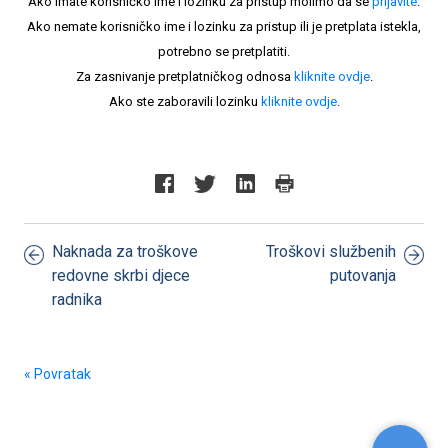
Ako imate korisničko ime i lozinku za pristup molimo da se
prijavite
.
Ako nemate korisničko ime i lozinku za pristup ili je pretplata istekla,
potrebno se pretplatiti.
Za zasnivanje pretplatničkog odnosa
kliknite ovdje
.
Ako ste zaboravili lozinku
kliknite ovdje
.
Naknada za troškove
Troškovi službenih
redovne skrbi djece
putovanja
radnika
« Povratak