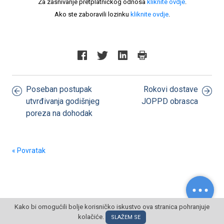
Za zasnivanje pretplatničkog odnosa
kliknite ovdje
.
Ako ste zaboravili lozinku
kliknite ovdje
.
Poseban postupak
Rokovi dostave
utvrđivanja godišnjeg
JOPPD obrasca
poreza na dohodak
« Povratak
Kako bi omogućili bolje korisničko iskustvo ova stranica pohranjuje
kolačiće.
© POSLOVNI OBLAK Sva prava pridržana
SLAŽEM SE