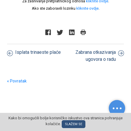
Za zasnivanje pretplatničkog odnosa
kliknite ovdje
.
Ako ste zaboravili lozinku
kliknite ovdje
.
Isplata trinaeste plaće
Zabrana otkazivanja
ugovora o radu
« Povratak
Kako bi omogućili bolje korisničko iskustvo ova stranica pohranjuje
© POSLOVNI OBLAK Sva prava pridržana
kolačiće.
SLAŽEM SE