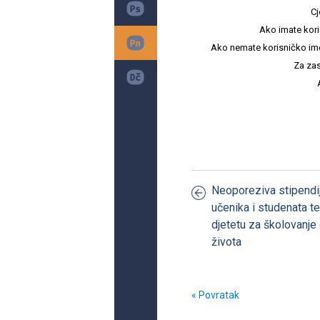
Cj
Ako imate kori
Ako nemate korisničko ime i 
Za zas
Neoporeziva stipendij
učenika i studenata t
djetetu za školovanje
života
« Povratak