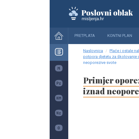
PRETPLATA
KONTNI PLAN
Naslovnica
Plaće i ostale n
potpora djetetu za školovanje 
neoporezive svote
Primjer oporez
iznad neopore