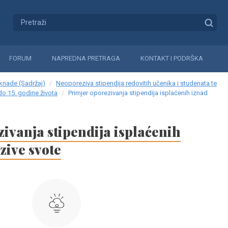
FORUM
NAPREDNA PRETRAGA
KONTAKT I PODRŠKA
aknade (Sadržaj)
Neoporeziva stipendija redovitih učenika i studenata te
do 15. godine života
Primjer oporezivanja stipendija isplaćenih iznad
ivanja stipendija isplaćenih
zive svote