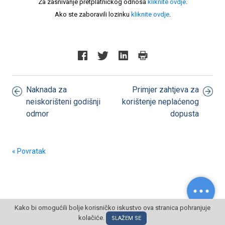
Za zasnivanje pretplatničkog odnosa
kliknite ovdje
.
Ako ste zaboravili lozinku
kliknite ovdje
.
Naknada za
Primjer zahtjeva za
neiskorišteni godišnji
korištenje neplaćenog
odmor
dopusta
« Povratak
Kako bi omogućili bolje korisničko iskustvo ova stranica pohranjuje
kolačiće.
© POSLOVNI OBLAK Sva prava pridržana
SLAŽEM SE