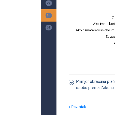
Cj
Ako imate kori
Ako nemate korisničko ime i 
Za zas
Primjer obračuna pla
osobu prema Zakonu 
« Povratak