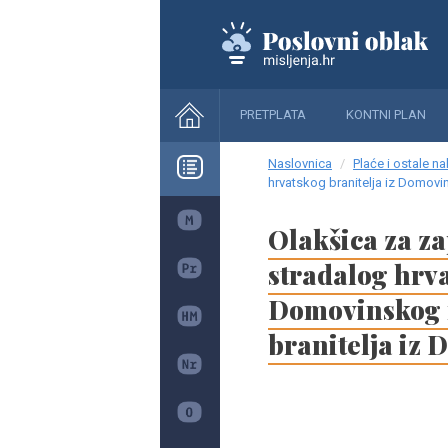
PRETPLATA
KONTNI PLAN
Naslovnica
Plaće i ostale n
hrvatskog branitelja iz Domovin
Olakšica za za
stradalog hrva
Domovinskog ra
branitelja iz