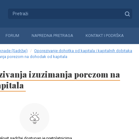
FORUM
NAPREDNA PRETRAGA
KONTAKT I PODRŠKA
aknade (Sadržaj)
Oporezivanje dohotka od kapitala i kapitalnih dobitaka
manja porezom na dohodak od kapitala
zivanja izuzimanja porezom na
pitala
elovit sadržaj dostupan je pretplatnicima.