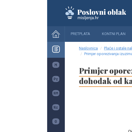
PRETPLATA
KONTNI PLAN
Naslovnica
Plaće i ostale n
Primjer oporezivanja izuzi
Primjer opore
dohodak od ka
Cj