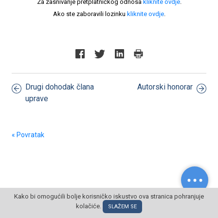
Za zasnivanje pretplatničkog odnosa
kliknite ovdje
.
Ako ste zaboravili lozinku
kliknite ovdje
.
Drugi dohodak člana
Autorski honorar
uprave
« Povratak
Kako bi omogućili bolje korisničko iskustvo ova stranica pohranjuje
© POSLOVNI OBLAK Sva prava pridržana
kolačiće.
SLAŽEM SE