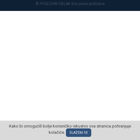
© POSLOVNI OBLAK Sva prava pridržana
Kako bi omogućili bolje korisničko iskustvo ova stranica pohranjuje
kolačiće.
SLAŽEM SE