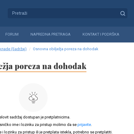
FORUM
NAPREDNA PRETRAGA
KONTAKT I PODRŠKA
aknade (Sadržaj)
Osnovna obilježja poreza na dohodak
ežja poreza na dohodak
elovit sadržaj dostupan je pretplatnicima.
sničko ime i lozinku za pristup molimo da se
prijavite
.
lozinku za pristup ili je pretplata istekla, potrebno se pretplatiti.