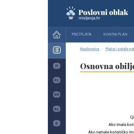
PRETPLATA
KONTNI PLAN
Naslovnica
Plaće i ostale n
Osnovna obilj
Cj
Ako imate kori
Ako nemate korisničko ime i 