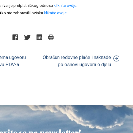
nivanje pretplatničkog odnosa
kliknite ovdje
.
Ako ste zaboravili lozinku
kliknite ovdje
.
prema ugovoru
Obračun redovne plaće i naknade
tavu PDV-a
po osnovi ugovora o djelu
avite se na newsletter!