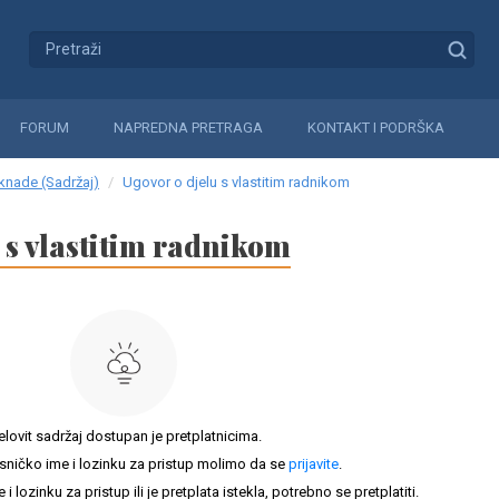
FORUM
NAPREDNA PRETRAGA
KONTAKT I PODRŠKA
aknade (Sadržaj)
Ugovor o djelu s vlastitim radnikom
 s vlastitim radnikom
elovit sadržaj dostupan je pretplatnicima.
sničko ime i lozinku za pristup molimo da se
prijavite
.
lozinku za pristup ili je pretplata istekla, potrebno se pretplatiti.