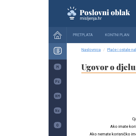
PRETPLATA
KONTNI PLAN
Naslovnica
Plaće i ostale n
Ugovor o djelu
Cj
Ako imate kori
Ako nemate korisničko ime i 