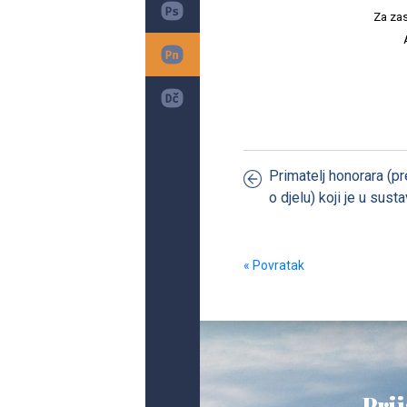
Za zas
Primatelj honorara (
o djelu) koji je u sus
« Povratak
Prij