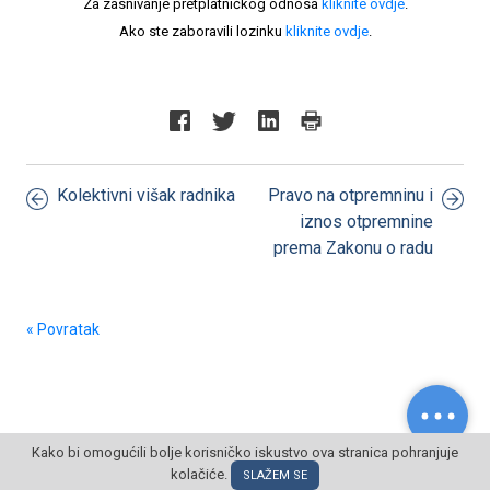
Za zasnivanje pretplatničkog odnosa
kliknite ovdje
.
Ako ste zaboravili lozinku
kliknite ovdje
.
Kolektivni višak radnika
Pravo na otpremninu i
iznos otpremnine
prema Zakonu o radu
« Povratak
Kako bi omogućili bolje korisničko iskustvo ova stranica pohranjuje
kolačiće.
© POSLOVNI OBLAK Sva prava pridržana
SLAŽEM SE