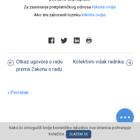
Za zasnivanje pretplatničkog odnosa
kliknite ovdje
.
Ako ste zaboravili lozinku
kliknite ovdje
.
Otkaz ugovora o radu
Kolektivni višak radnika
prema Zakonu o radu
« Povratak
Kako bi omogućili bolje korisničko iskustvo ova stranica pohranjuje
kolačiće.
© POSLOVNI OBLAK Sva prava pridržana
SLAŽEM SE