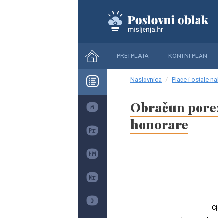
PRETPLATA
KONTNI PLAN
Naslovnica
Plaće i ostale n
Obračun porez
honorare
Cj