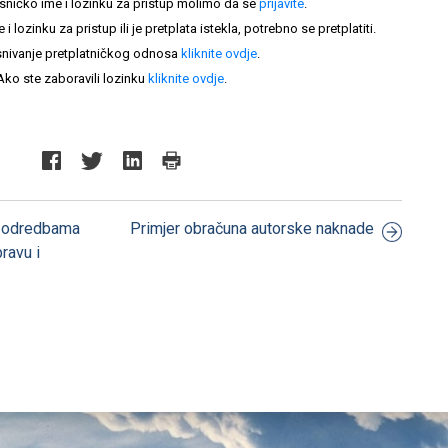
sničko ime i lozinku za pristup molimo da se
prijavite
.
lozinku za pristup ili je pretplata istekla, potrebno se pretplatiti.
nivanje pretplatničkog odnosa
kliknite ovdje
.
Ako ste zaboravili lozinku
kliknite ovdje
.
a odredbama
Primjer obračuna autorske naknade
ravu i