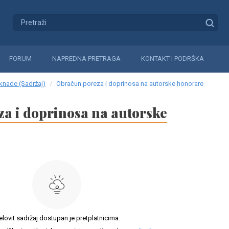
FORUM
NAPREDNA PRETRAGA
KONTAKT I PODRŠKA
aknade (Sadržaj)
Obračun poreza i doprinosa na autorske honorare
a i doprinosa na autorske
elovit sadržaj dostupan je pretplatnicima.