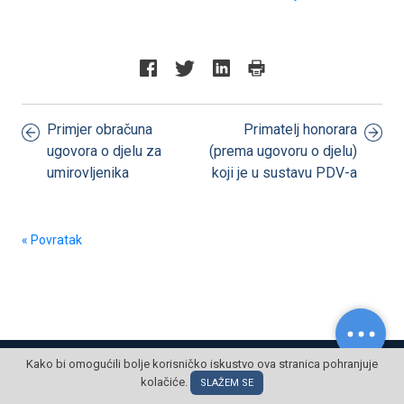
Primjer obračuna
Primatelj honorara
ugovora o djelu za
(prema ugovoru o djelu)
umirovljenika
koji je u sustavu PDV-a
« Povratak
© POSLOVNI OBLAK Sva prava pridržana
Kako bi omogućili bolje korisničko iskustvo ova stranica pohranjuje
kolačiće.
SLAŽEM SE