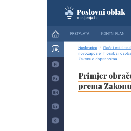
PRETPLATA
KONTNI PLAN
Naslovnica
Plaće i ostale n
novozaposlenih osoba i osoba
Zakonu o doprinosima
Primjer obrač
prema Zakonu