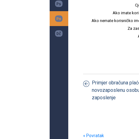
Cj
Ako imate kori
Ako nemate korisničko ime i 
Za zas
Primjer obračuna plać
novozaposlenu osobu
zaposlenje
« Povratak