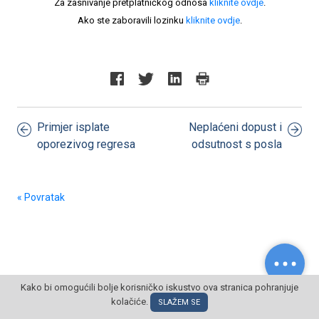
Za zasnivanje pretplatničkog odnosa
kliknite ovdje
.
Ako ste zaboravili lozinku
kliknite ovdje
.
Primjer isplate
Neplaćeni dopust i
oporezivog regresa
odsutnost s posla
« Povratak
Kako bi omogućili bolje korisničko iskustvo ova stranica pohranjuje
© POSLOVNI OBLAK Sva prava pridržana
kolačiće.
SLAŽEM SE