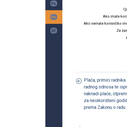
Cj
Ako imate kori
Ako nemate korisničko ime i 
Za zas
Plaća, primici radnika
radnog odnosa te ispr
naknadi plaće, otpremn
za neiskorišteni godi
prema Zakonu o radu