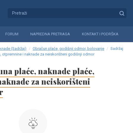
FORUM
NAPREDNA PRETRAGA
KONTAKT I PODRŠKA
aknade (Sadržaj)
Obračun plaće, godišnji odmor, bolovanje
Sadržaj
 otpremnine i naknade za neiskorišteni godišnji odmor
una plaće, naknade plaće,
naknade za neiskorišteni
r