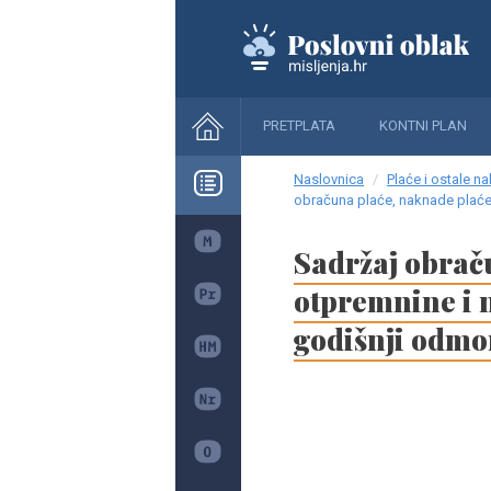
PRETPLATA
KONTNI PLAN
Naslovnica
Plaće i ostale n
obračuna plaće, naknade plaće,
Sadržaj obrač
otpremnine i 
godišnji odmo