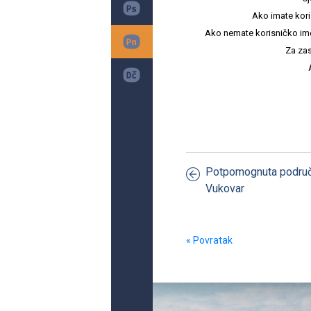
Ako imate kori
Ako nemate korisničko ime i 
Za zas
Potpomognuta područj
Vukovar
« Povratak