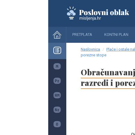
PRETPLATA
KONTNI PLAN
Naslovnica
Plaće i ostale n
porezne stope
Obračunavanje
razredi i pore
Cj