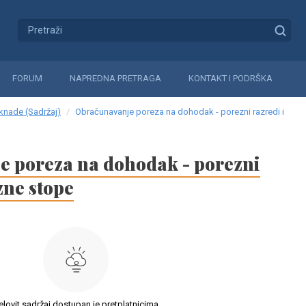
FORUM
NAPREDNA PRETRAGA
KONTAKT I PODRŠKA
aknade (Sadržaj)
Obračunavanje poreza na dohodak - porezni razredi i
 poreza na dohodak - porezni
zne stope
elovit sadržaj dostupan je pretplatnicima.