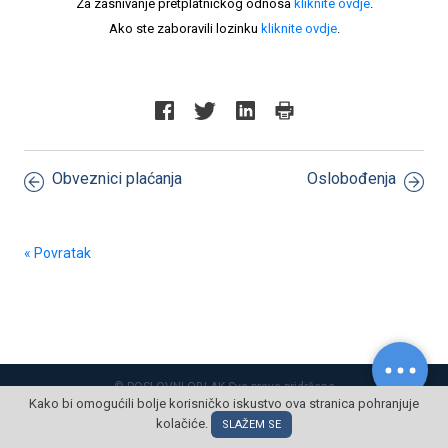
Za zasnivanje pretplatničkog odnosa
kliknite ovdje
.
Ako ste zaboravili lozinku
kliknite ovdje
.
Obveznici plaćanja
Oslobođenja
« Povratak
© POSLOVNI OBLAK Sva prava pridržana
Kako bi omogućili bolje korisničko iskustvo ova stranica pohranjuje
kolačiće.
SLAŽEM SE