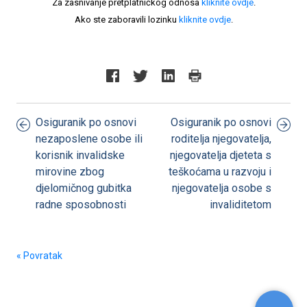
Za zasnivanje pretplatničkog odnosa
kliknite ovdje
.
Ako ste zaboravili lozinku
kliknite ovdje
.
Osiguranik po osnovi
Osiguranik po osnovi
nezaposlene osobe ili
roditelja njegovatelja,
korisnik invalidske
njegovatelja djeteta s
mirovine zbog
teškoćama u razvoju i
djelomičnog gubitka
njegovatelja osobe s
radne sposobnosti
invaliditetom
« Povratak